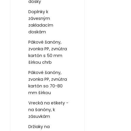
dosky
Doplnky k
závesným
zakladacím
doskám
Pákové šanóny,
zvonka PP, zvnútra
kartón s 50 mm
šírkou chrb
Pákové šanóny,
zvonka PP, zvnútra
kartón so 70-80
mm šírkou
Vrecká na etikety -
na šanóny, k
zásuvkám
Držiaky na