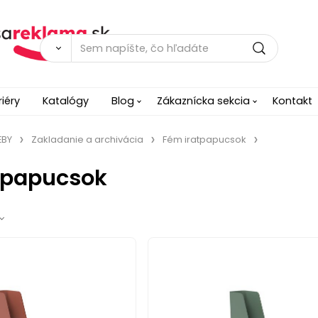
riéry
Katalógy
Blog
Zákaznícka sekcia
Kontakt
EBY
Zakladanie a archivácia
Fém iratpapucsok
tpapucsok