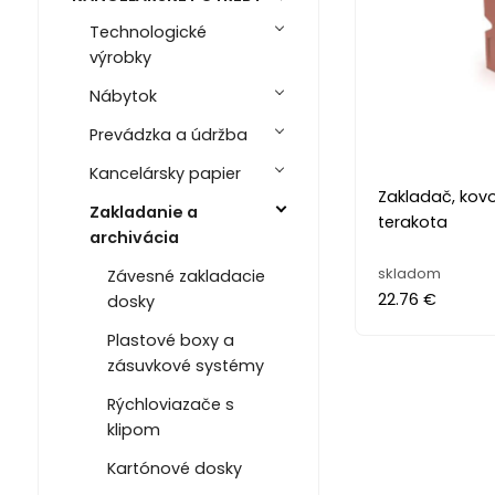
Technologické
výrobky
Nábytok
Prevádzka a údržba
Kancelársky papier
Zakladač, kov
Zakladanie a
terakota
archivácia
skladom
Závesné zakladacie
22.76 €
dosky
Plastové boxy a
zásuvkové systémy
Rýchloviazače s
klipom
Kartónové dosky