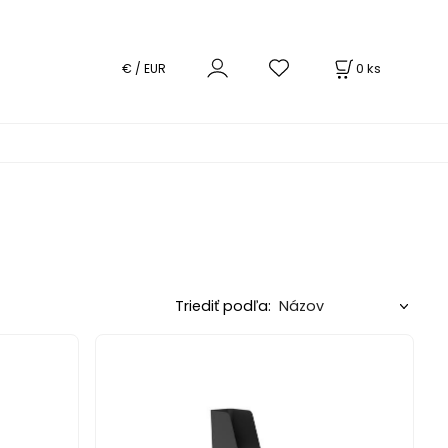
0
ks
€ / EUR
Triediť podľa: