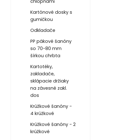
chlopňami
Kartónové dosky s
gumičkou
Odkladače
PP pákové šanóny
so 70-80 mm
šírkou chrbta
Kartotéky,
zakladače,
sklápacie držiaky
na závesné zakl.
dos
Krúžkové šanóny -
4 krúžkové
Krúžkové šanóny - 2
krúžkové