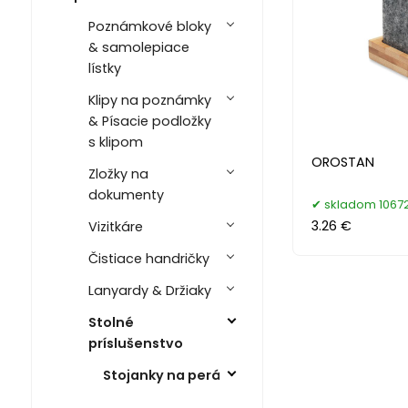
Poznámkové bloky
& samolepiace
lístky
Klipy na poznámky
& Písacie podložky
s klipom
OROSTAN
Zložky na
dokumenty
skladom 10672
3.26 €
Vizitkáre
Čistiace handričky
Lanyardy & Držiaky
Stolné
príslušenstvo
Stojanky na perá