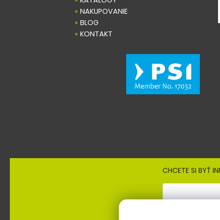
»
KATALÓGY
»
NAKUPOVANIE
»
BLOG
»
KONTAKT
CHCETE SI BYŤ I
Prihlásením súhlasíte