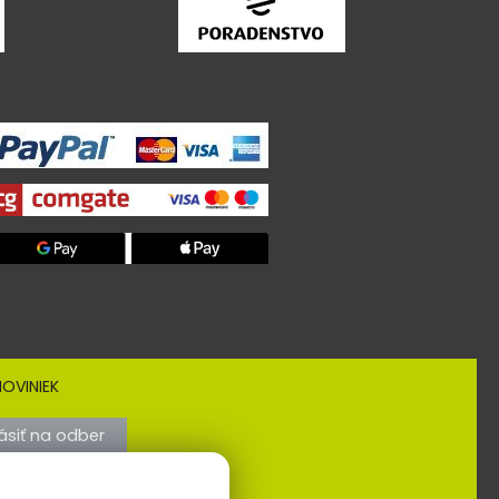
OVINIEK
lásiť na odber