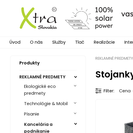
Úvod
O nás
Služby
Tlač
Realizácie
Inte
REKLAMNÉ PREDMETY
Produkty
Stojank
REKLAMNÉ PREDMETY
Ekologické eco
Filter
Cena
predmety
Technológie & Mobil
Písanie
Kancelária a
podnikanie