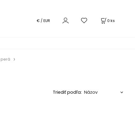
0
ks
€ / EUR
 perá
Triediť podľa: