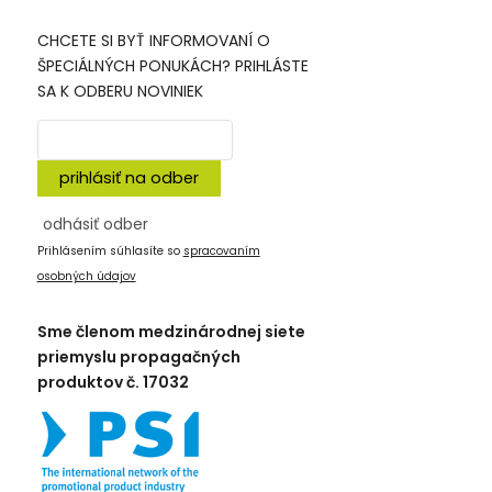
CHCETE SI BYŤ INFORMOVANÍ O
ŠPECIÁLNÝCH PONUKÁCH? PRIHLÁSTE
SA K ODBERU NOVINIEK
prihlásiť na odber
odhásiť odber
Prihlásením súhlasíte so
spracovaním
osobných údajov
Sme členom medzinárodnej siete
priemyslu propagačných
produktov č. 17032