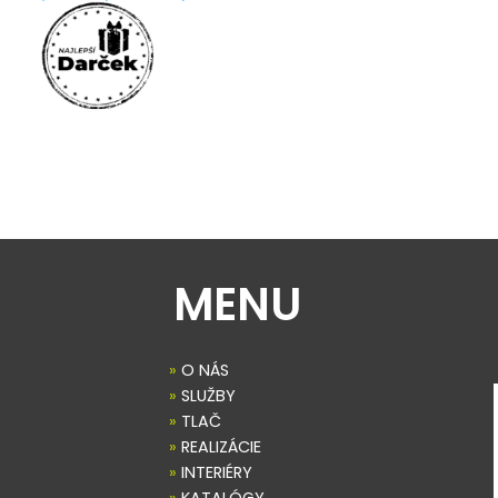
MENU
»
O NÁS
»
SLUŽBY
»
TLAČ
»
REALIZÁCIE
»
INTERIÉRY