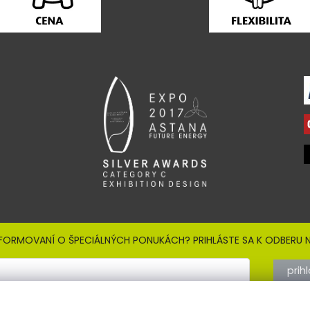
NFORMOVANÍ O ŠPECIÁLNÝCH PONUKÁCH? PRIHLÁSTE SA K ODBERU N
prih
Sign out
 so
spracovaním osobných údajov