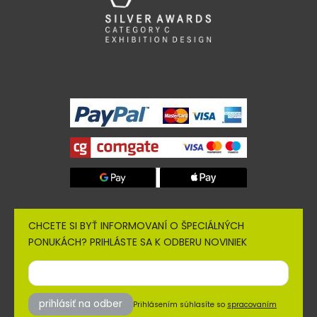
CHCETE SI BYŤ INFORMOVANÍ O ŠPECIÁLNÝCH
PONUKÁCH? PRIHLÁSTE SA K ODBERU NOVINIEK
prihlásiť na odber
Prihlásením súhlasíte so
spracovaním