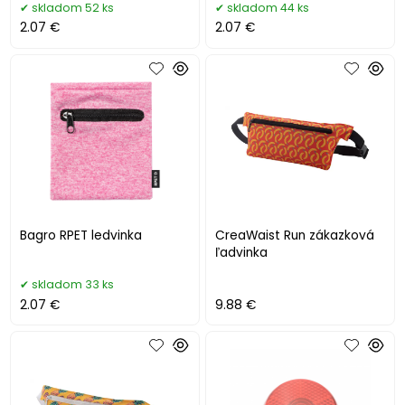
skladom 52 ks
skladom 44 ks
2.07 €
2.07 €
Bagro RPET ledvinka
CreaWaist Run zákazková
ľadvinka
skladom 33 ks
2.07 €
9.88 €