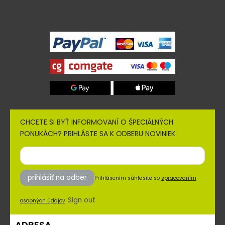
CHCETE SI BYŤ INFORMOVANÍ O ŠPECIÁLNÝCH
PONUKÁCH? PRIHLÁSTE SA K ODBERU NOVINIEK
prihlásiť na odber
Prihlásením súhlasíte so
spracovaním
Sign out
osobných údajov
ADRESA