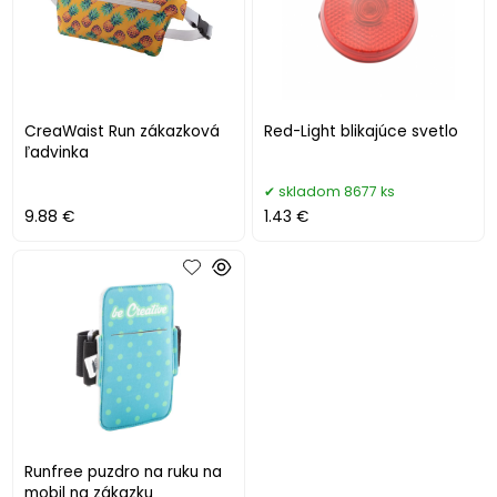
CreaWaist Run zákazková
Red-Light blikajúce svetlo
ľadvinka
skladom 8677 ks
9.88 €
1.43 €
Runfree puzdro na ruku na
mobil na zákazku