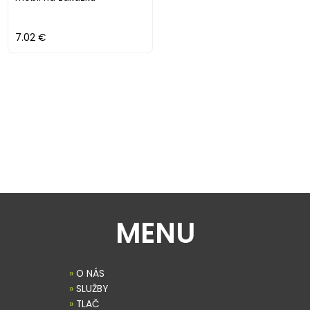
7.02 €
MENU
»
O NÁS
»
SLUŽBY
»
TLAČ