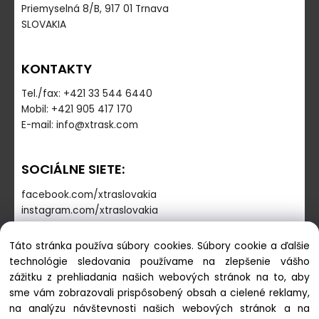
Priemyselná 8/B, 917 01 Trnava
SLOVAKIA
KONTAKTY
Tel./fax: +421 33 544 6440
Mobil: +421 905 417 170
E-mail: info@xtrask.com
SOCIÁLNE SIETE:
facebook.com/xtraslovakia
instagram.com/xtraslovakia
Táto stránka používa súbory cookies. Súbory cookie a ďalšie
PREVÁDZKOVÁ DOBA
technológie sledovania používame na zlepšenie vášho
zážitku z prehliadania našich webových stránok na to, aby
Pondelok - Piatok: 7:30-16:00
sme vám zobrazovali prispôsobený obsah a cielené reklamy,
Sobota-Nedeľa: zatvorené
na analýzu návštevnosti našich webových stránok a na