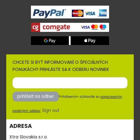
CHCETE SI BYŤ INFORMOVANÍ O ŠPECIÁLNÝCH
PONUKÁCH? PRIHLÁSTE SA K ODBERU NOVINIEK
prihlásiť na odber
Prihlásením súhlasíte so
spracovaním
Sign out
osobných údajov
ADRESA
Xtra Slovakia s.r.o.