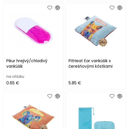
Pikur hrejivý/chladivý
PitHeat Ear vankúšik s
vankúšik
čerešňovými kôstkami
na otázku
0.65 €
5.85 €