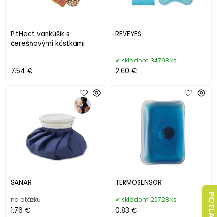
PitHeat vankúšik s
REVEYES
čerešňovými kôstkami
skladom 34798 ks
7.54 €
2.60 €
SANAR
TERMOSENSOR
POTLAČ
na otázku
skladom 20728 ks
1.76 €
0.83 €