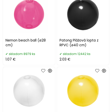
Nemon beach ball (ø28
Patong Plážová lopta z
cm)
RPVC (ø40 cm)
skladom 8979 ks
skladom 12442 ks
1.07 €
2.03 €