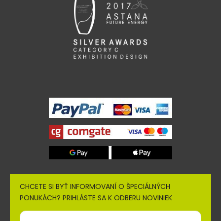
CHCETE SI BYŤ INFORMOVANÍ O ŠPECIÁLNÝCH
PONUKÁCH? PRIHLÁSTE SA K ODBERU NOVINIEK