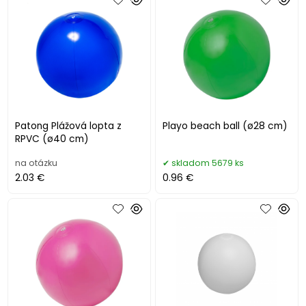
Patong Plážová lopta z
Playo beach ball (ø28 cm)
RPVC (ø40 cm)
na otázku
skladom 5679 ks
2.03 €
0.96 €