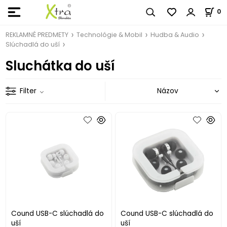
0
REKLAMNÉ PREDMETY
Technológie & Mobil
Hudba & Audio
Slúchadlá do uší
Sluchátka do uší
Filter
Cound USB-C slúchadlá do
Cound USB-C slúchadlá do
uší
uší