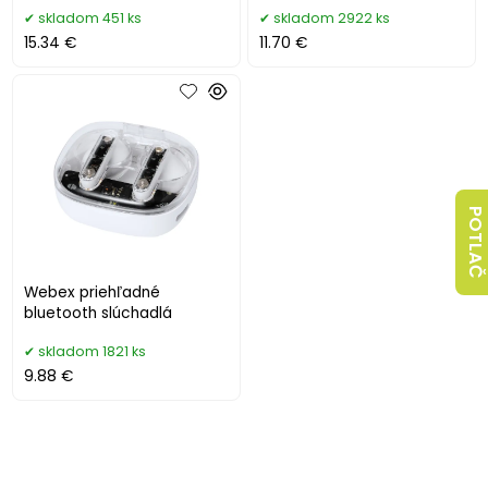
skladom 451 ks
skladom 2922 ks
15.34 €
11.70 €
POTLAČ
Webex priehľadné
bluetooth slúchadlá
skladom 1821 ks
9.88 €