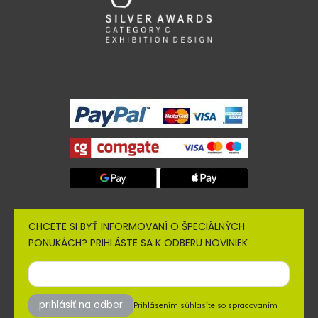
CHCETE SI BYŤ INFORMOVANÍ O ŠPECIÁLNÝCH
PONUKÁCH? PRIHLÁSTE SA K ODBERU NOVINIEK
prihlásiť na odber
Prihlásením súhlasíte so
spracovaním