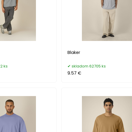
Blaker
2 ks
skladom 62705 ks
9.57 €