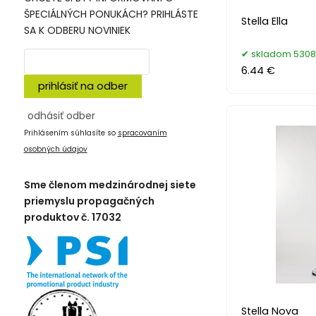
ŠPECIÁLNÝCH PONUKÁCH? PRIHLÁSTE
Stella Ella
SA K ODBERU NOVINIEK
skladom 5308
6.44 €
prihlásiť na odber
odhásiť odber
Prihlásením súhlasíte so
spracovaním
osobných údajov
Sme členom medzinárodnej siete
priemyslu propagačných
produktov č. 17032
Stella Nova