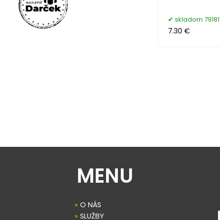
skladom 79181
7.30 €
MENU
»
O NÁS
»
SLUŽBY