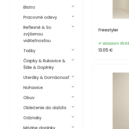
Bistro
Pracovné odevy
Reflexné & So
Freestyler
zvýšenou
viditeľnosťou
skladom 3543
13.05 €
Tašky
Čiapky & Rukavice &
Šále & Doplnky
Uteráky & Domácnosť
Nohavice
Obuv
Oblečenie do dažďa
Odznaky
Módne doplnky