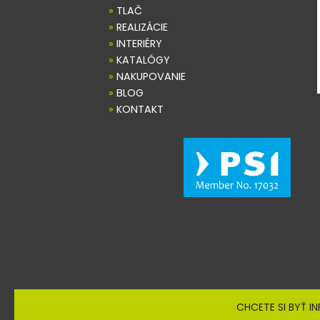
»
TLAČ
»
REALIZÁCIE
»
INTERIÉRY
»
KATALÓGY
»
NAKUPOVANIE
»
BLOG
»
KONTAKT
CHCETE SI BYŤ I