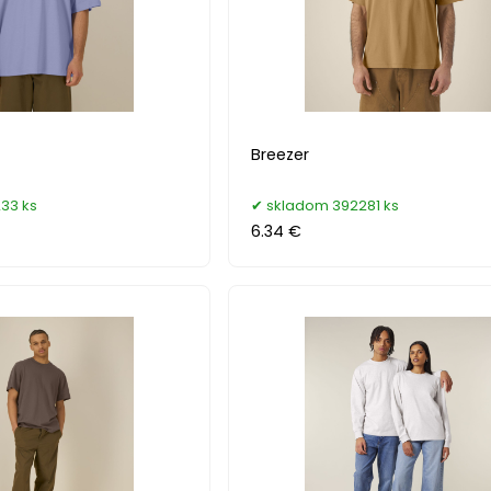
Breezer
33 ks
skladom 392281 ks
6.34 €