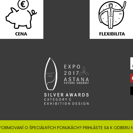
NFORMOVANÍ O ŠPECIÁLNÝCH PONUKÁCH? PRIHLÁSTE SA K ODBERU N