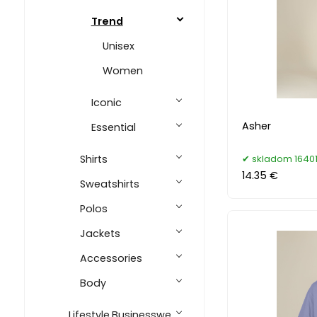
Trend
Unisex
Women
Iconic
Asher
Essential
Shirts
skladom 16401
14.35 €
Sweatshirts
Polos
Jackets
Accessories
Body
Lifestyle,Businesswe