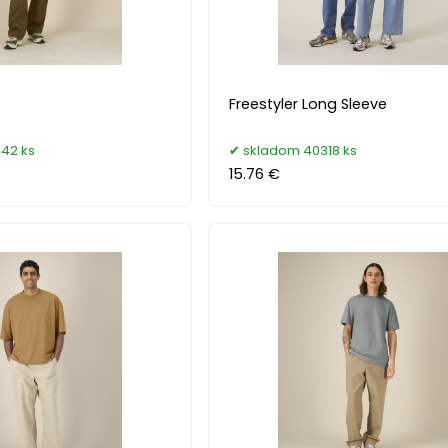
Freestyler Long Sleeve
42 ks
skladom 40318 ks
15.76 €