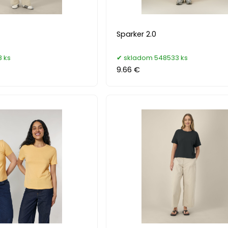
Sparker 2.0
 ks
skladom 548533 ks
9.66 €