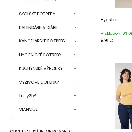
ŠKOLSKÉ POTREBY
Hypster
KALENDÁRE A DIÁRE
skladom 93108
9.91 €
KANCELÁRSKE POTREBY
HYGIENICKÉ POTREBY
KUCHYNSKÉ VÝROBKY
VÝŽIVOVÉ DOPLNKY
tuby2b®
VIANOCE
CHCETE SI BYŤ INFORMOVANÍ O