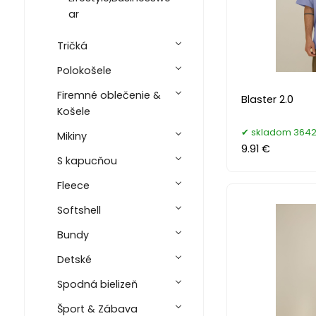
ar
Tričká
Polokošele
Firemné oblečenie &
Blaster 2.0
Košele
skladom 3642
Mikiny
9.91 €
S kapucňou
Fleece
Softshell
Bundy
Detské
Spodná bielizeň
Šport & Zábava