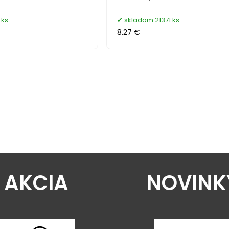
 ks
skladom 21371 ks
8.27 €
AKCIA
NOVINK