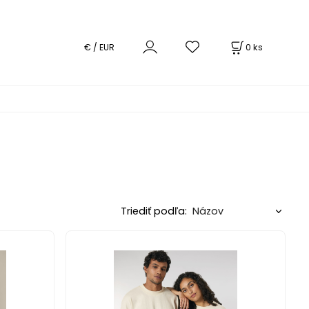
0
ks
€ / EUR
Triediť podľa: