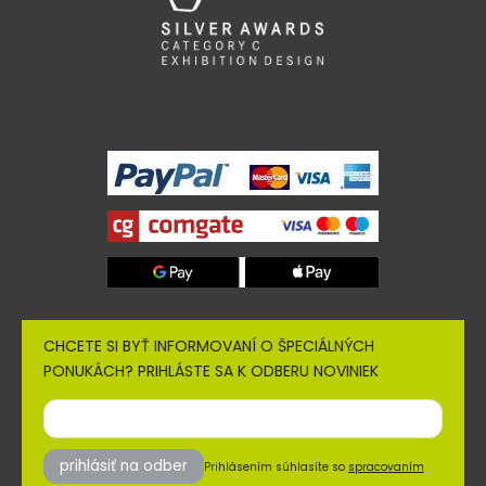
CHCETE SI BYŤ INFORMOVANÍ O ŠPECIÁLNÝCH
PONUKÁCH? PRIHLÁSTE SA K ODBERU NOVINIEK
prihlásiť na odber
Prihlásením súhlasíte so
spracovaním