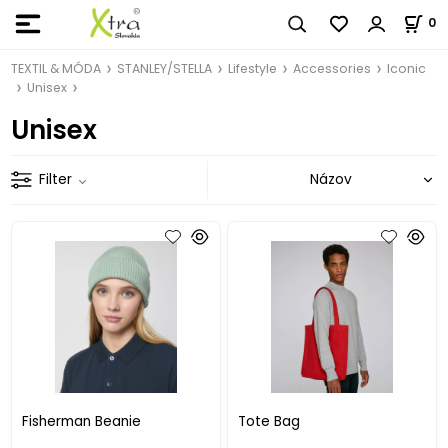
0
TEXTIL & MÓDA
STANLEY/STELLA
Lifestyle
Accessories
Iconic
Unisex
Unisex
Filter
Fisherman Beanie
Tote Bag