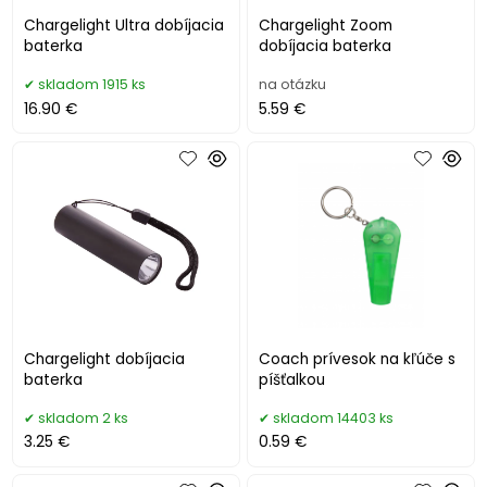
Chargelight Ultra dobíjacia
Chargelight Zoom
baterka
dobíjacia baterka
skladom 1915 ks
na otázku
16.90 €
5.59 €
Chargelight dobíjacia
Coach prívesok na kľúče s
baterka
píšťalkou
skladom 2 ks
skladom 14403 ks
3.25 €
0.59 €