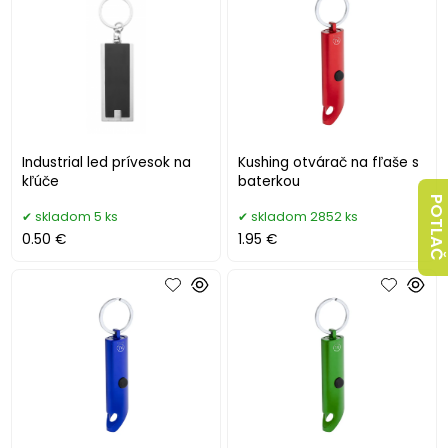
Industrial led prívesok na
Kushing otvárač na fľaše s
kľúče
baterkou
POTLAČ
skladom 5 ks
skladom 2852 ks
0.50 €
1.95 €