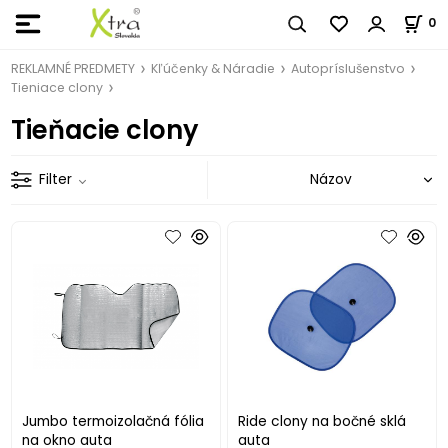
0
REKLAMNÉ PREDMETY
Kľúčenky & Náradie
Autopríslušenstvo
Tieniace clony
Tieňacie clony
Filter
Jumbo termoizolačná fólia
Ride clony na bočné sklá
na okno auta
auta