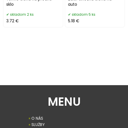
sklo
auto
skladom 2 ks
skladom 5 ks
3.72 €
5.18 €
MENU
»
O NÁS
»
SLUŽBY