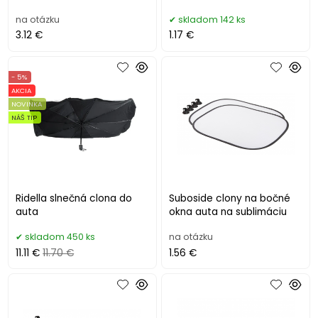
na otázku
skladom 142 ks
3.12 €
1.17 €
- 5%
AKCIA
NOVINKA
NÁŠ TIP
Ridella slnečná clona do
Suboside clony na bočné
auta
okna auta na sublimáciu
skladom 450 ks
na otázku
11.11 €
11.70 €
1.56 €