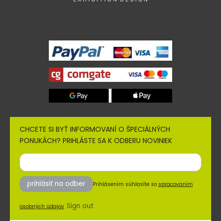
CHCETE SI BYŤ INFORMOVANÍ O ŠPECIÁLNÝCH
PONUKÁCH? PRIHLÁSTE SA K ODBERU NOVINIEK
prihlásiť na odber
Prihlásením súhlasíte so
spracovaním
Sign out
osobných údajov