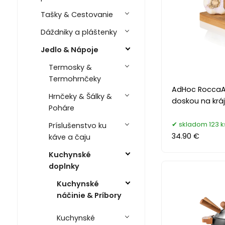
Tašky & Cestovanie
Dáždniky a pláštenky
Jedlo & Nápoje
Termosky &
Termohrnčeky
AdHoc RoccaAli
Hrnčeky & Šálky &
doskou na krá
Poháre
skladom 123 k
Príslušenstvo ku
34.90 €
káve a čaju
Kuchynské
doplnky
Kuchynské
náčinie & Príbory
Kuchynské