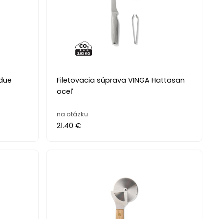
due
Filetovacia súprava VINGA Hattasan
oceľ
na otázku
21.40 €