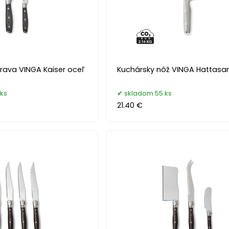
rava VINGA Kaiser oceľ
Kuchársky nôž VINGA Hattasa
ks
skladom 55 ks
21.40 €