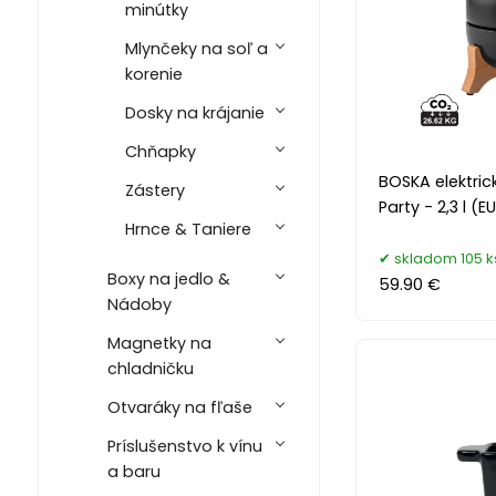
minútky
Mlynčeky na soľ a
korenie
Dosky na krájanie
Chňapky
BOSKA elektri
Zástery
Party - 2,3 l (E
Hrnce & Taniere
skladom 105 k
Boxy na jedlo &
59.90 €
Nádoby
Magnetky na
chladničku
Otvaráky na fľaše
Príslušenstvo k vínu
a baru