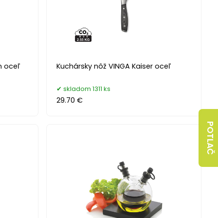
n oceľ
Kuchársky nôž VINGA Kaiser oceľ
skladom 1311 ks
29.70 €
POTLAČ