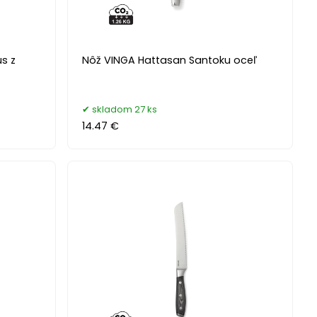
s z
Nôž VINGA Hattasan Santoku oceľ
skladom 27 ks
14.47 €