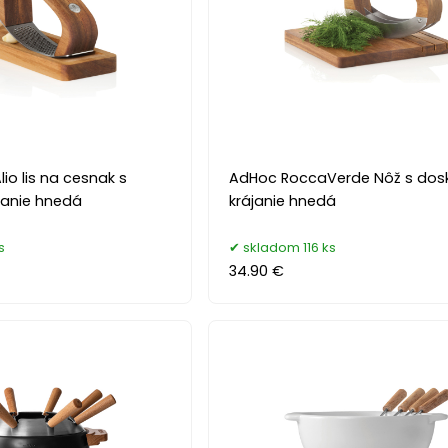
o lis na cesnak s
AdHoc RoccaVerde Nôž s dos
janie hnedá
krájanie hnedá
s
skladom 116 ks
34.90 €