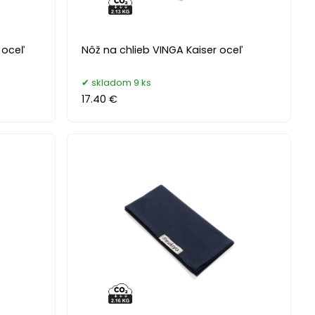
 oceľ
Nôž na chlieb VINGA Kaiser oceľ
skladom 9 ks
17.40 €