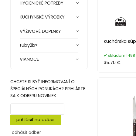
HYGIENICKÉ POTREBY
KUCHYNSKÉ VÝROBKY
VÝŽIVOVÉ DOPLNKY
Kuchárska súp
tuby2b®
skladom 1498 
VIANOCE
35.70 €
CHCETE SI BYŤ INFORMOVANÍ O
ŠPECIÁLNÝCH PONUKÁCH? PRIHLÁSTE
SA K ODBERU NOVINIEK
prihlásiť na odber
odhásiť odber