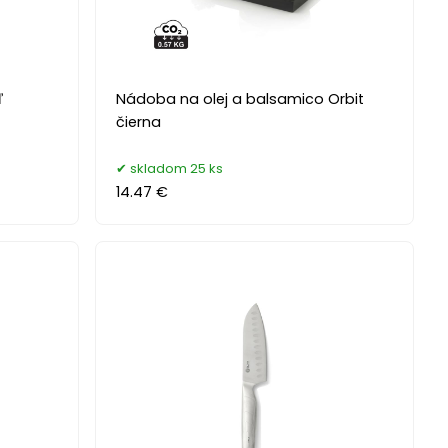
ľ
Nádoba na olej a balsamico Orbit
čierna
skladom 25 ks
14.47 €