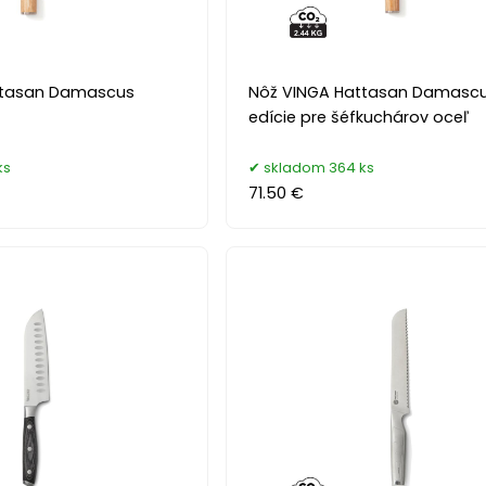
ttasan Damascus
Nôž VINGA Hattasan Damascu
edície pre šéfkuchárov oceľ
ks
skladom 364 ks
71.50 €