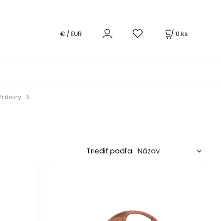
0
ks
€ / EUR
Príbory
Triediť podľa: