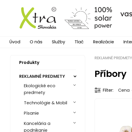
Úvod
O nás
Služby
Tlač
Realizácie
Inte
REKLAMNÉ PREDMETY
Produkty
Příbory
REKLAMNÉ PREDMETY
Ekologické eco
Filter
Cena
predmety
Technológie & Mobil
Písanie
Kancelária a
podnikanie