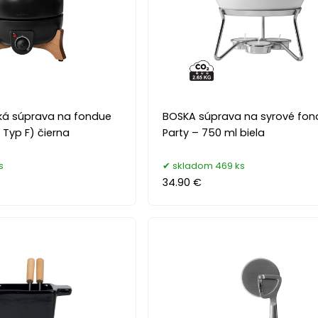
cká súprava na fondue
BOSKA súprava na syrové fon
U Typ F) čierna
Party – 750 ml biela
s
skladom 469 ks
34.90 €