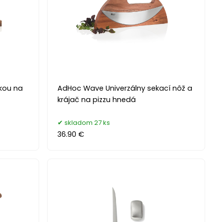
kou na
AdHoc Wave Univerzálny sekací nôž a
krájač na pizzu hnedá
skladom 27 ks
36.90 €