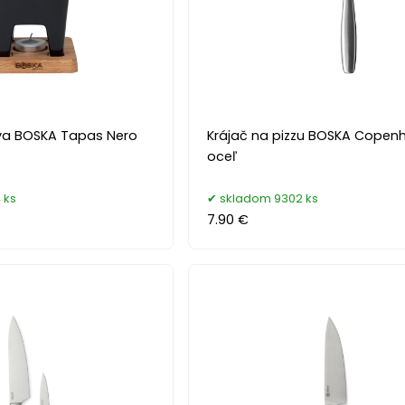
va BOSKA Tapas Nero
Krájač na pizzu BOSKA Copen
oceľ
 ks
skladom 9302 ks
7.90 €