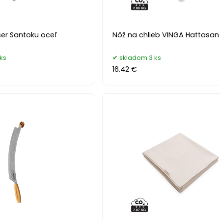
ser Santoku oceľ
Nôž na chlieb VINGA Hattasan
ks
skladom 3 ks
16.42 €