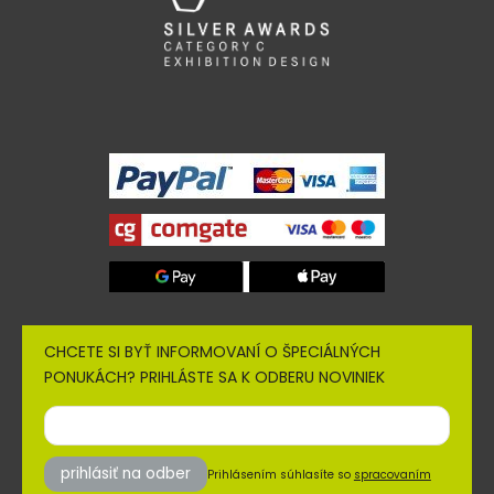
CHCETE SI BYŤ INFORMOVANÍ O ŠPECIÁLNÝCH
PONUKÁCH? PRIHLÁSTE SA K ODBERU NOVINIEK
prihlásiť na odber
Prihlásením súhlasíte so
spracovaním