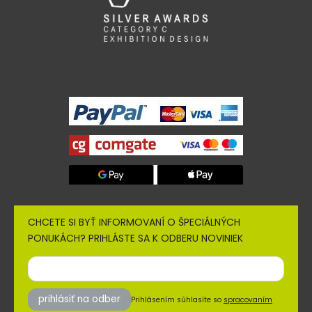
CHCETE SI BYŤ INFORMOVANÍ O ŠPECIÁLNÝCH
PONUKÁCH? PRIHLÁSTE SA K ODBERU NOVINIEK
prihlásiť na odber
Prihlásením súhlasíte so
spracovaním