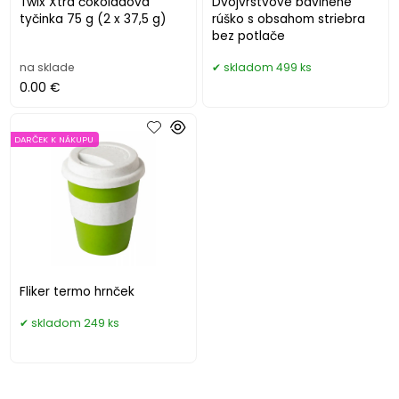
Twix Xtra čokoládová
Dvojvrstvové bavlnené
tyčinka 75 g (2 x 37,5 g)
rúško s obsahom striebra
bez potlače
na sklade
skladom 499 ks
0.00 €
DARČEK K NÁKUPU
Fliker termo hrnček
skladom 249 ks