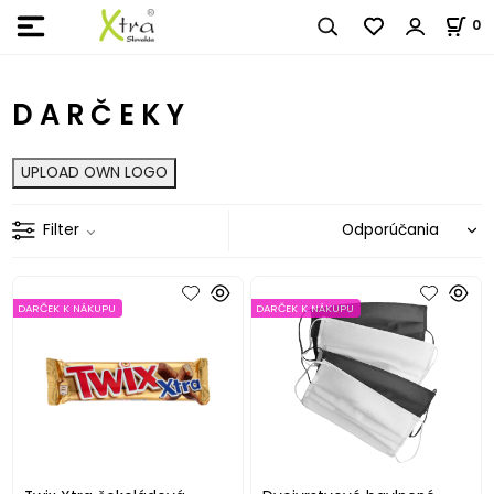
0
D A R Č E K Y
UPLOAD OWN LOGO
Filter
DARČEK K NÁKUPU
DARČEK K NÁKUPU