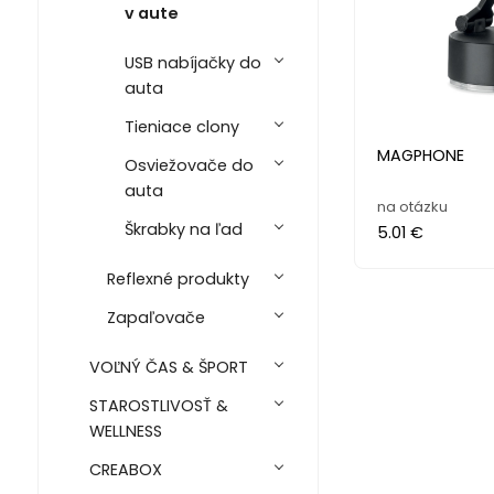
v aute
USB nabíjačky do
auta
Tieniace clony
MAGPHONE
Osviežovače do
auta
na otázku
Škrabky na ľad
5.01 €
Reflexné produkty
Zapaľovače
VOĽNÝ ČAS & ŠPORT
STAROSTLIVOSŤ &
WELLNESS
CREABOX