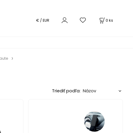
0
ks
€ / EUR
 aute
Triediť podľa: