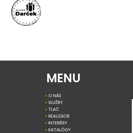
MENU
»
O NÁS
»
SLUŽBY
»
TLAČ
»
REALIZÁCIE
»
INTERIÉRY
»
KATALÓGY