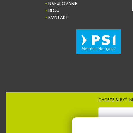
»
NAKUPOVANIE
»
BLOG
»
KONTAKT
CHCETE SI BYŤ I
Prihlásením súhlasíte