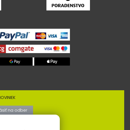
OVINIEK
lásiť na odber