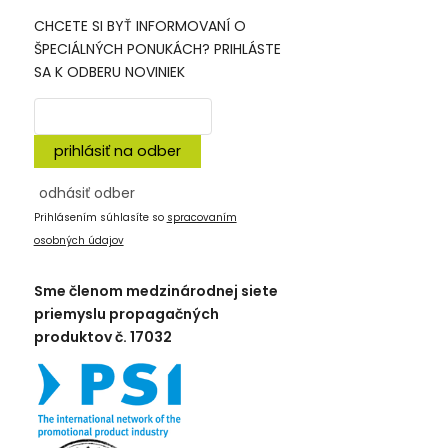
CHCETE SI BYŤ INFORMOVANÍ O
ŠPECIÁLNÝCH PONUKÁCH? PRIHLÁSTE
SA K ODBERU NOVINIEK
prihlásiť na odber
odhásiť odber
Prihlásením súhlasíte so
spracovaním
osobných údajov
Sme členom medzinárodnej siete
priemyslu propagačných
produktov č. 17032