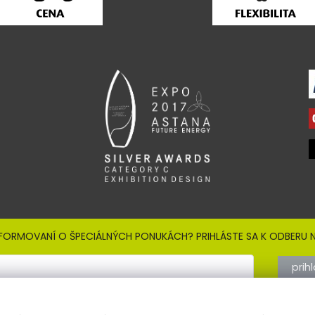
NFORMOVANÍ O ŠPECIÁLNÝCH PONUKÁCH? PRIHLÁSTE SA K ODBERU N
prih
Sign out
 so
spracovaním osobných údajov