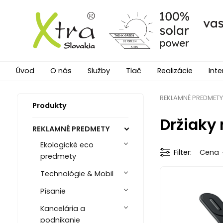
Úvod
O nás
Služby
Tlač
Realizácie
Inte
REKLAMNÉ PREDMETY
Produkty
Držiaky 
REKLAMNÉ PREDMETY
Ekologické eco
Filter
Cena
predmety
Technológie & Mobil
Písanie
Kancelária a
podnikanie