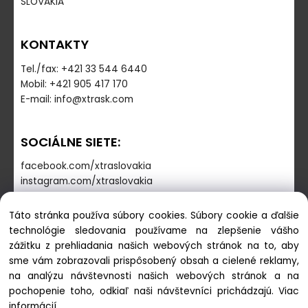
SLOVAKIA
KONTAKTY
Tel./fax: +421 33 544 6440
Mobil: +421 905 417 170
E-mail: info@xtrask.com
SOCIÁLNE SIETE:
facebook.com/xtraslovakia
instagram.com/xtraslovakia
Táto stránka používa súbory cookies. Súbory cookie a ďalšie
PREVÁDZKOVÁ DOBA
technológie sledovania používame na zlepšenie vášho
zážitku z prehliadania našich webových stránok na to, aby
Pondelok - Piatok: 7:30-16:00
sme vám zobrazovali prispôsobený obsah a cielené reklamy,
Sobota-Nedeľa: zatvorené
na analýzu návštevnosti našich webových stránok a na
pochopenie toho, odkiaľ naši návštevníci prichádzajú.
Viac
informácií