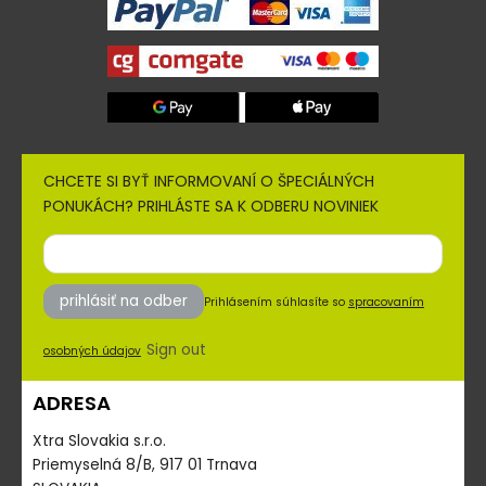
CHCETE SI BYŤ INFORMOVANÍ O ŠPECIÁLNÝCH
PONUKÁCH? PRIHLÁSTE SA K ODBERU NOVINIEK
prihlásiť na odber
Prihlásením súhlasíte so
spracovaním
Sign out
osobných údajov
ADRESA
Xtra Slovakia s.r.o.
Priemyselná 8/B, 917 01 Trnava