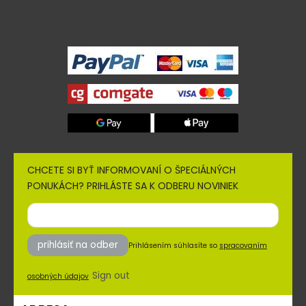
CHCETE SI BYŤ INFORMOVANÍ O ŠPECIÁLNÝCH
PONUKÁCH? PRIHLÁSTE SA K ODBERU NOVINIEK
prihlásiť na odber
Prihlásením súhlasíte so
spracovaním
Sign out
osobných údajov