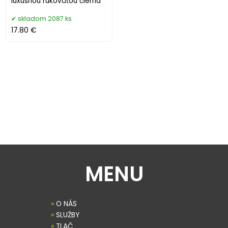
luxusnou rukoväťou čierna
skladom 2087 ks
17.80 €
MENU
»
O NÁS
»
SLUŽBY
»
TLAČ