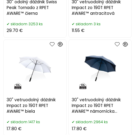
30" odolný dáždnik Swiss
30" vetruodolný dáždnik
Peak Tornado z RPET
Impact zo 190T RPET
AWARE™ čierna
AWARE™ antracitová
skladom 3253 ks
skladom 3 ks
29.70 €
11.55 €
30" vetruodolný dáždnik
30" vetruodolný dáždnik
Impact zo 190T RPET
Impact zo 190T RPET
AWARE™ biela
AWARE™ námornícka
modrá
skladom 1417 ks
skladom 2964 ks
17.80 €
17.80 €