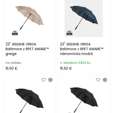
23" dáždnik VINGA
23" dáždnik VINGA
Baltimore z RPET AWARE™
Baltimore z RPET AWARE™
greige
námornícka modrá
na otázku
skladom 2922 ks
15.50 €
15.50 €