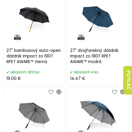
27" bambusový auto-open
27" dvojfarebný dáždnik
dáždnik Impact zo 190T
Impact zo 190T RPET
RPET AWARE™ čierna
AWARE™ modrá
skladom 1813 ks
skladom 4 ks
POTLAČ
19.00 €
14.47 €