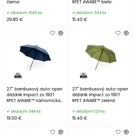
čierna
RPET AWARE™ biela
skladom 1545 ks
skladom 304 ks
29.80 €
15.40 €
27" bambusový auto-open
27" bambusový auto-open
dáždnik Impact zo 190T
dáždnik Impact zo 190T
RPET AWARE™ námornícka
RPET AWARE™ zelená
modrá
skladom 348 ks
skladom 1211 ks
19.00 €
15.40 €