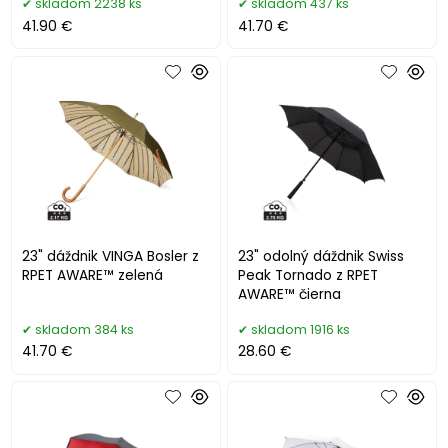
skladom 2238 ks
skladom 437 ks
41.90 €
41.70 €
23" dáždnik VINGA Bosler z
23" odolný dáždnik Swiss
RPET AWARE™ zelená
Peak Tornado z RPET
AWARE™ čierna
skladom 384 ks
skladom 1916 ks
41.70 €
28.60 €