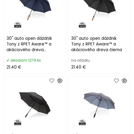
30" auto open dáždnik
30" auto open dáždnik
Tony z RPET Aware™ a
Tony z RPET Aware™ a
akáciového dreva
akáciového dreva čierna
námornícka modrá
skladom 1279 ks
na otázku
21.40 €
21.40 €