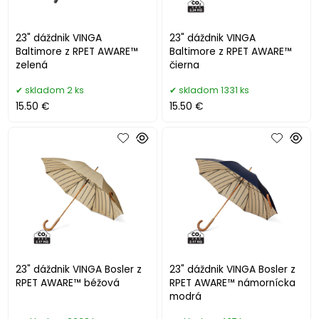
23" dáždnik VINGA
23" dáždnik VINGA
Baltimore z RPET AWARE™
Baltimore z RPET AWARE™
zelená
čierna
skladom 2 ks
skladom 1331 ks
15.50 €
15.50 €
23" dáždnik VINGA Bosler z
23" dáždnik VINGA Bosler z
RPET AWARE™ béžová
RPET AWARE™ námornícka
modrá