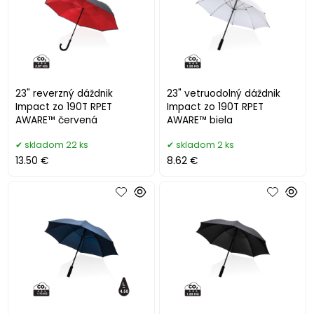
23" reverzný dáždnik
23" vetruodolný dáždnik
Impact zo 190T RPET
Impact zo 190T RPET
AWARE™ červená
AWARE™ biela
skladom 22 ks
skladom 2 ks
13.50 €
8.62 €