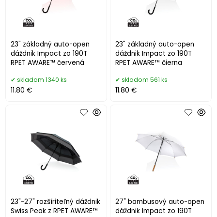
23" základný auto-open
23" základný auto-open
dáždnik Impact zo 190T
dáždnik Impact zo 190T
RPET AWARE™ červená
RPET AWARE™ čierna
skladom 1340 ks
skladom 561 ks
11.80 €
11.80 €
23"-27" rozšíriteľný dáždnik
27" bambusový auto-open
Swiss Peak z RPET AWARE™
dáždnik Impact zo 190T