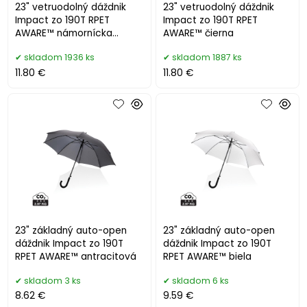
23" vetruodolný dáždnik
23" vetruodolný dáždnik
Impact zo 190T RPET
Impact zo 190T RPET
AWARE™ námornícka
AWARE™ čierna
modrá
skladom 1936 ks
skladom 1887 ks
11.80 €
11.80 €
23" základný auto-open
23" základný auto-open
dáždnik Impact zo 190T
dáždnik Impact zo 190T
RPET AWARE™ antracitová
RPET AWARE™ biela
skladom 3 ks
skladom 6 ks
8.62 €
9.59 €