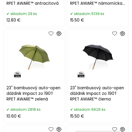
RPET AWARE™ antracitová
RPET AWARE™ námornícka
modrá
skladom 29 ks
skladom 5139 ks
12.83 €
15.50 €
23" bambusový auto-open
23" bambusový auto-open
dáždnik Impact zo 190T
dáždnik Impact zo 190T
RPET AWARE™ zelená
RPET AWARE™ čierna
skladom 2818 ks
skladom 6626 ks
10.60 €
15.50 €