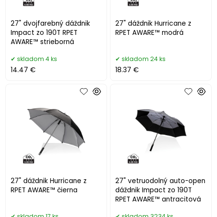
27" dvojfarebný dáždnik
27" dáždnik Hurricane z
Impact zo 190T RPET
RPET AWARE™ modrá
AWARE™ strieborná
skladom 4 ks
skladom 24 ks
14.47 €
18.37 €
27" dáždnik Hurricane z
27" vetruodolný auto-open
RPET AWARE™ čierna
dáždnik Impact zo 190T
RPET AWARE™ antracitová
skladom 17 ks
skladom 3234 ks