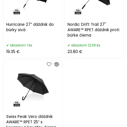
Hurricane 27” dáždnik do
Nordic Drift Trail 27"
búrky sivá
AWARE™ RPET dáždnik proti
búrke čierna
skladom 1 ks
skladom 1239 ks
19.35 €
23.80 €
Swiss Peak Vero dáždnik
AWARE™ RPET 25” s