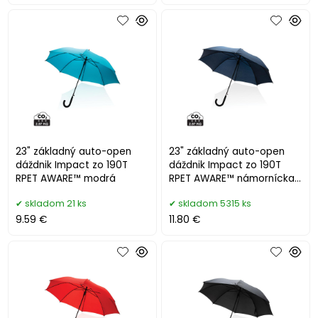
23" základný auto-open
23" základný auto-open
dáždnik Impact zo 190T
dáždnik Impact zo 190T
RPET AWARE™ modrá
RPET AWARE™ námornícka
modrá
skladom 21 ks
skladom 5315 ks
9.59 €
11.80 €