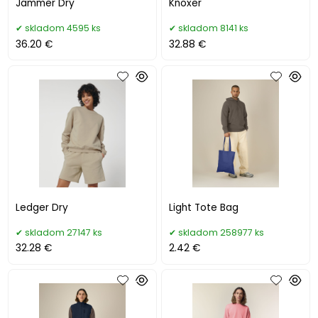
Jammer Dry
Knoxer
skladom 4595 ks
skladom 8141 ks
36.20 €
32.88 €
Ledger Dry
Light Tote Bag
skladom 27147 ks
skladom 258977 ks
32.28 €
2.42 €