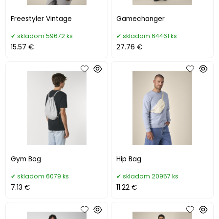
Freestyler Vintage
Gamechanger
skladom 59672 ks
skladom 64461 ks
15.57 €
27.76 €
Gym Bag
Hip Bag
skladom 6079 ks
skladom 20957 ks
7.13 €
11.22 €