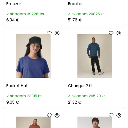
Breezer
Brooker
skladom 392281 ks
skladom 20825 ks
6.34 €
51.76 €
Bucket Hat
Changer 2.0
skladom 23815 ks
skladom 265170 ks
9.05 €
21.32 €