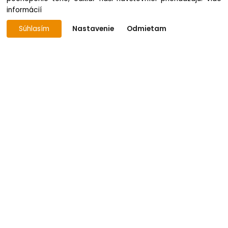
informácií
Prepster 2.0
Prepster 2.0 Long Sleeve
Súhlasím
Nastavenie
Odmietam
skladom 216535 ks
skladom 26540 ks
14.10 €
16.28 €
Puffer
Puffer Gilet
skladom 3922 ks
skladom 5168 ks
82.83 €
52.02 €