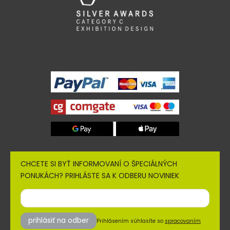
CHCETE SI BYŤ INFORMOVANÍ O ŠPECIÁLNÝCH
PONUKÁCH? PRIHLÁSTE SA K ODBERU NOVINIEK
prihlásiť na odber
Prihlásením súhlasíte so
spracovaním