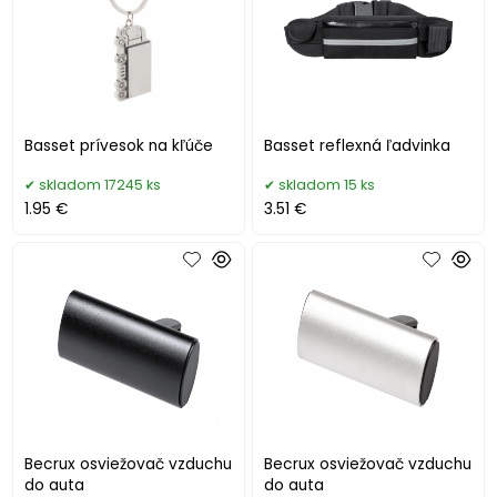
Basset prívesok na kľúče
Basset reflexná ľadvinka
skladom 17245 ks
skladom 15 ks
1.95 €
3.51 €
Becrux osviežovač vzduchu
Becrux osviežovač vzduchu
do auta
do auta