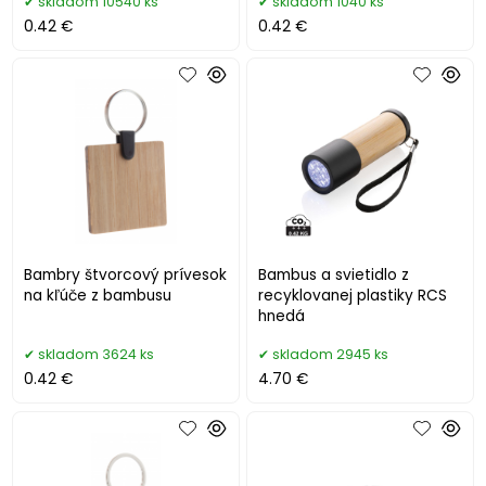
skladom 10540 ks
skladom 1040 ks
0.42 €
0.42 €
Bambry štvorcový prívesok
Bambus a svietidlo z
na kľúče z bambusu
recyklovanej plastiky RCS
hnedá
skladom 3624 ks
skladom 2945 ks
0.42 €
4.70 €