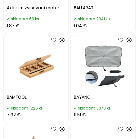
Axler 1m zvinovací meter
BALLARAT
skladom 66 ks
skladom 2941 ks
1.87 €
1.04 €
BAMTOOL
BAYANG
skladom 1225 ks
skladom 3070 ks
7.92 €
11.51 €