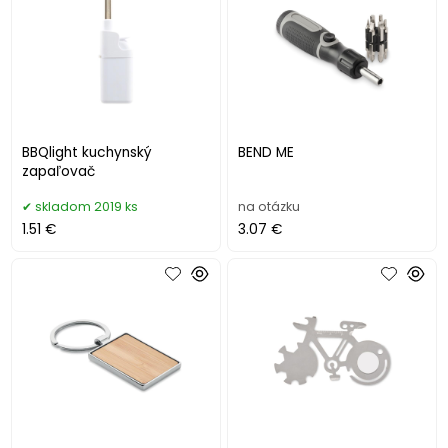
BBQlight kuchynský
BEND ME
zapaľovač
skladom 2019 ks
na otázku
1.51 €
3.07 €