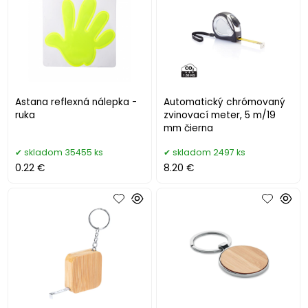
Astana reflexná nálepka -
Automatický chrómovaný
ruka
zvinovací meter, 5 m/19
mm čierna
skladom 35455 ks
skladom 2497 ks
0.22 €
8.20 €