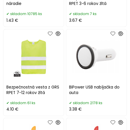
náradie
RPET 3-6 rokov žltá
skladom 10785 ks
skladom 7 ks
1.43 €
3.67 €
Bezpečnostná vesta z GRS
BiPower USB nabíjačka do
RPET 7-12 rokov žltá
auta
skladom 61 ks
skladom 2178 ks
4.10 €
3.38 €