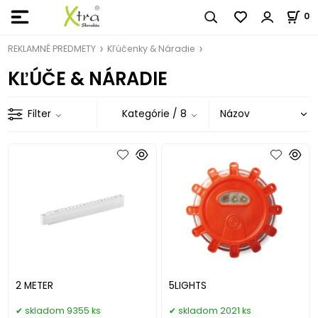
0
REKLAMNÉ PREDMETY
Kľúčenky & Náradie
KĽÚČE & NÁRADIE
Filter
Kategórie
/ 8
2 METER
5LIGHTS
skladom 9355 ks
skladom 2021 ks