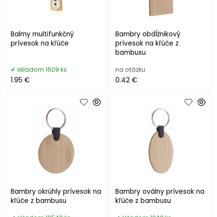
Balmy multifunkčný
Bambry obdĺžnikový
prívesok na kľúče
prívesok na kľúče z
bambusu
skladom 1609 ks
na otázku
1.95 €
0.42 €
Bambry okrúhly prívesok na
Bambry oválny prívesok na
kľúče z bambusu
kľúče z bambusu