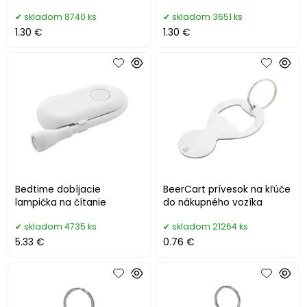
skladom 8740 ks
skladom 3651 ks
1.30 €
1.30 €
Bedtime dobíjacie
BeerCart prívesok na kľúče
lampička na čítanie
do nákupného vozíka
skladom 4735 ks
skladom 21264 ks
5.33 €
0.76 €