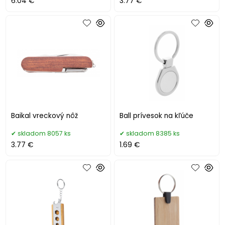
6.04 €
3.77 €
Baikal vreckový nôž
Ball prívesok na kľúče
skladom 8057 ks
skladom 8385 ks
3.77 €
1.69 €