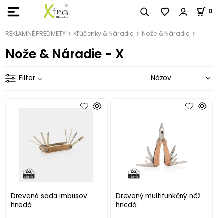
0
REKLAMNÉ PREDMETY
Kľúčenky & Náradie
Nože & Náradie
Nože & Náradie - X
Filter
Drevená sada imbusov
Drevený multifunkčný nôž
hnedá
hnedá