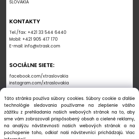
SLOVAKIA
KONTAKTY
Tel./fax: +421 33 544 6440
Mobil: +421 905 417 170
E-mail: info@xtrask.com
SOCIÁLNE SIETE:
facebook.com/xtraslovakia
instagram.com/xtraslovakia
Táto stránka používa súbory cookies. Súbory cookie a ďalšie
PREVÁDZKOVÁ DOBA
technológie sledovania používame na zlepšenie vášho
zážitku z prehliadania našich webových stránok na to, aby
Pondelok - Piatok: 7:30-16:00
sme vám zobrazovali prispôsobený obsah a cielené reklamy,
Sobota-Nedeľa: zatvorené
na analýzu návštevnosti našich webových stránok a na
pochopenie toho, odkiaľ naši návštevníci prichádzajú.
Viac