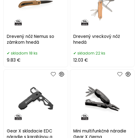
Drevený nôž Nemus so
Drevený vreckový nôž
zámkom hnedá
hnedá
skladom 18 ks
skladom 22 ks
9.83 €
12.03 €
Gear X skladacie EDC
Mini multifunkčné náradie
náradie s karabínou a
Gear X čierna