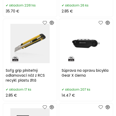
skladom 2261 ks
skladom 26 ks
35.70 €
2.85 €
Sofg grip plniteľný
Súprava na opravu bicykla
odlamovací nôž z RCS
Gear X čierna
recykl. plastu žltá
skladom 17 ks
skladom 207 ks
2.85 €
14.47 €