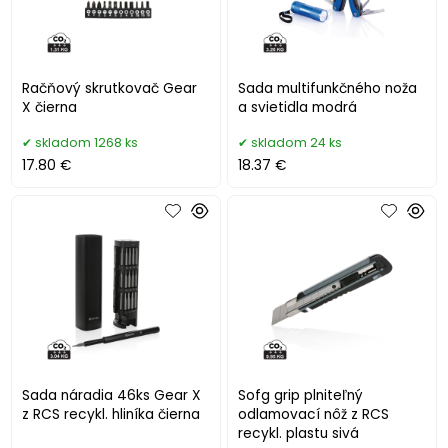
Račňový skrutkovač Gear
Sada multifunkčného noža
X čierna
a svietidla modrá
skladom 1268 ks
skladom 24 ks
17.80 €
18.37 €
Sada náradia 46ks Gear X
Sofg grip plniteľný
z RCS recykl. hliníka čierna
odlamovací nôž z RCS
recykl. plastu sivá