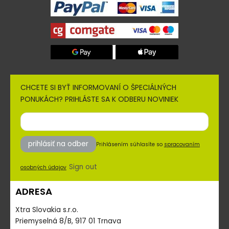
CHCETE SI BYŤ INFORMOVANÍ O ŠPECIÁLNÝCH
PONUKÁCH? PRIHLÁSTE SA K ODBERU NOVINIEK
prihlásiť na odber
Prihlásením súhlasíte so
spracovaním
Sign out
osobných údajov
ADRESA
Xtra Slovakia s.r.o.
Priemyselná 8/B, 917 01 Trnava