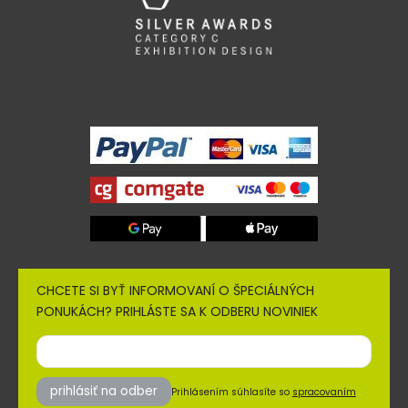
CHCETE SI BYŤ INFORMOVANÍ O ŠPECIÁLNÝCH
PONUKÁCH? PRIHLÁSTE SA K ODBERU NOVINIEK
prihlásiť na odber
Prihlásením súhlasíte so
spracovaním