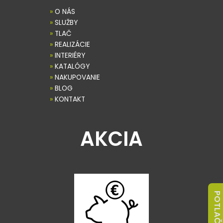
»
O NÁS
»
SLUŽBY
»
TLAČ
»
REALIZÁCIE
»
INTERIÉRY
»
KATALÓGY
»
NAKUPOVANIE
»
BLOG
»
KONTAKT
AKCIA
POTLAČ