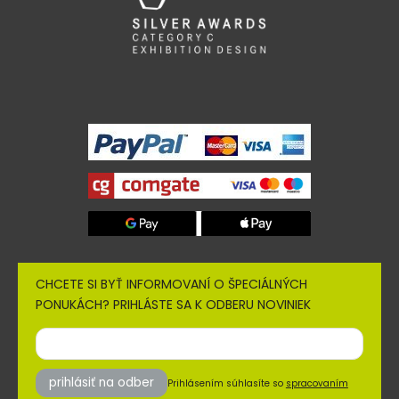
CHCETE SI BYŤ INFORMOVANÍ O ŠPECIÁLNÝCH
PONUKÁCH? PRIHLÁSTE SA K ODBERU NOVINIEK
prihlásiť na odber
Prihlásením súhlasíte so
spracovaním