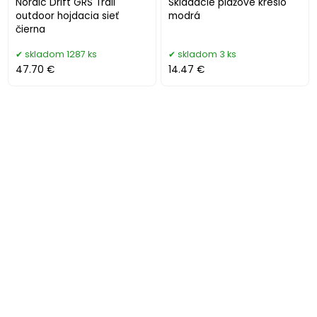
Nordic Drift GRS Trail
Skladacie plážové kreslo
outdoor hojdacia sieť
modrá
čierna
skladom 1287 ks
skladom 3 ks
47.70 €
14.47 €