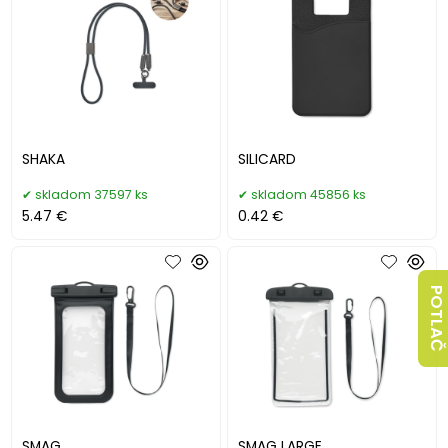
SHAKA
SILICARD
skladom 37597 ks
skladom 45856 ks
5.47 €
0.42 €
POTLAČ
SMAG
SMAG LARGE