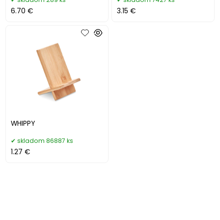
6.70 €
3.15 €
WHIPPY
skladom 86887 ks
1.27 €