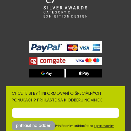
CHCETE SI BYŤ INFORMOVANÍ O ŠPECIÁLNÝCH
PONUKÁCH? PRIHLÁSTE SA K ODBERU NOVINIEK
prihlásiť na odber
Prihlásením súhlasíte so
spracovaním