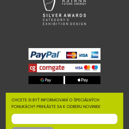
CHCETE SI BYŤ INFORMOVANÍ O ŠPECIÁLNÝCH
PONUKÁCH? PRIHLÁSTE SA K ODBERU NOVINIEK