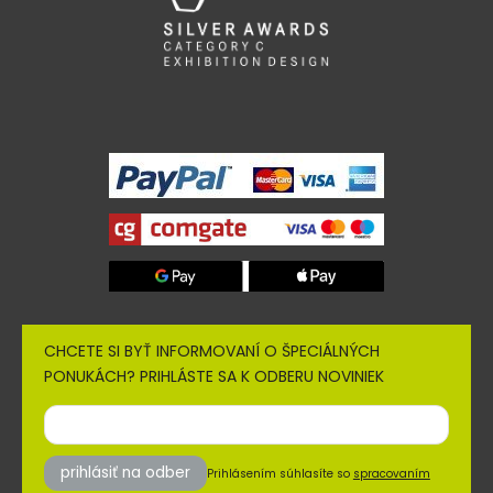
CHCETE SI BYŤ INFORMOVANÍ O ŠPECIÁLNÝCH
PONUKÁCH? PRIHLÁSTE SA K ODBERU NOVINIEK
prihlásiť na odber
Prihlásením súhlasíte so
spracovaním