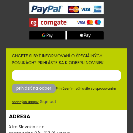
CHCETE SI BYŤ INFORMOVANÍ O ŠPECIÁLNÝCH
PONUKÁCH? PRIHLÁSTE SA K ODBERU NOVINIEK
prihlásiť na odber
Prihlásením súhlasíte so
spracovaním
Sign out
osobných údajov
ADRESA
Xtra Slovakia s.r.o.