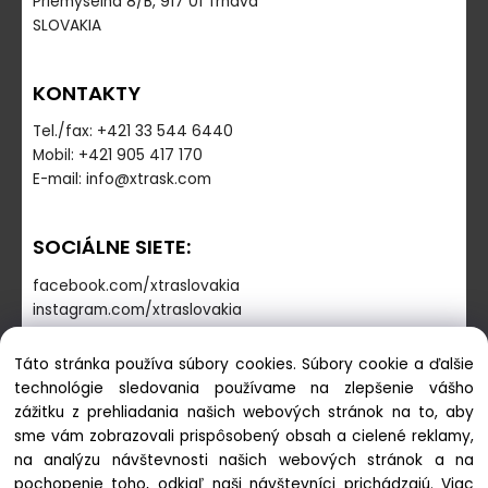
Priemyselná 8/B, 917 01 Trnava
SLOVAKIA
KONTAKTY
Tel./fax: +421 33 544 6440
Mobil: +421 905 417 170
E-mail: info@xtrask.com
SOCIÁLNE SIETE:
facebook.com/xtraslovakia
instagram.com/xtraslovakia
Táto stránka používa súbory cookies. Súbory cookie a ďalšie
PREVÁDZKOVÁ DOBA
technológie sledovania používame na zlepšenie vášho
zážitku z prehliadania našich webových stránok na to, aby
Pondelok - Piatok: 7:30-16:00
sme vám zobrazovali prispôsobený obsah a cielené reklamy,
Sobota-Nedeľa: zatvorené
na analýzu návštevnosti našich webových stránok a na
pochopenie toho, odkiaľ naši návštevníci prichádzajú.
Viac