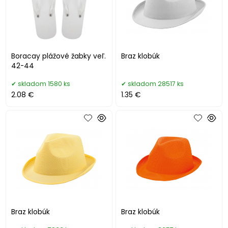
Boracay plážové žabky veľ.
Braz klobúk
42-44
skladom 1580 ks
skladom 28517 ks
2.08 €
1.35 €
Braz klobúk
Braz klobúk