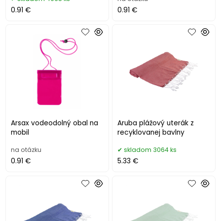
0.91 €
0.91 €
Arsax vodeodolný obal na
Aruba plážový uterák z
mobil
recyklovanej bavlny
na otázku
skladom 3064 ks
0.91 €
5.33 €