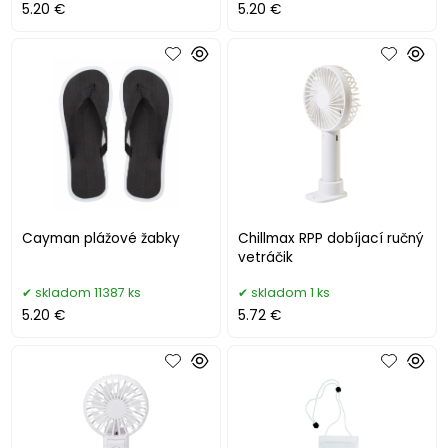
5.20 €
5.20 €
Cayman plážové žabky
Chillmax RPP dobíjací ručný
vetráčik
skladom 11387 ks
skladom 1 ks
5.20 €
5.72 €