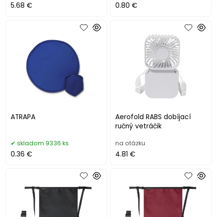
5.68 €
0.80 €
ATRAPA
Aerofold RABS dobíjací
ručný vetráčik
skladom 9336 ks
na otázku
0.36 €
4.81 €