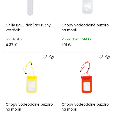
Chilly RABS dobíjací ručný
Chopy vodeodolné puzdro
vetráčik
na mobil
na otázku
skladom 1744 ks
4.37 €
1.01 €
Chopy vodeodolné puzdro
Chopy vodeodolné puzdro
na mobil
na mobil