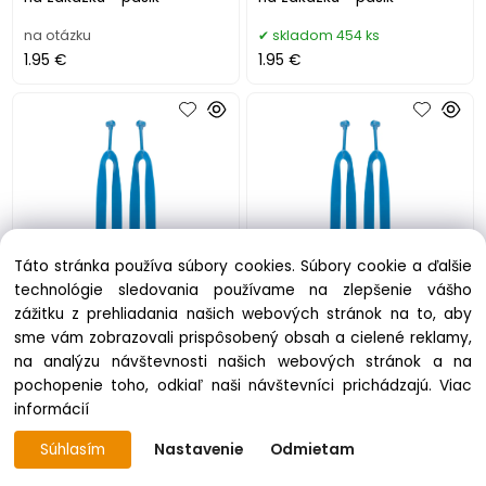
na otázku
skladom 454 ks
1.95 €
1.95 €
Táto stránka používa súbory cookies. Súbory cookie a ďalšie
technológie sledovania používame na zlepšenie vášho
CreaPlaya plážové žabky
CreaPlaya plážové žabky
zážitku z prehliadania našich webových stránok na to, aby
na zakázku - pásik
na zakázku - pásik
sme vám zobrazovali prispôsobený obsah a cielené reklamy,
na analýzu návštevnosti našich webových stránok a na
skladom 784 ks
skladom 2904 ks
pochopenie toho, odkiaľ naši návštevníci prichádzajú.
Viac
1.95 €
1.95 €
informácií
Súhlasím
Nastavenie
Odmietam