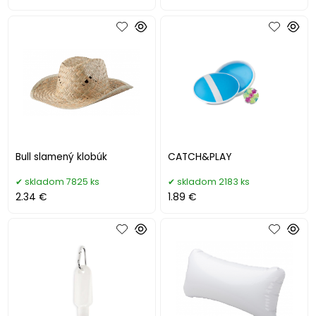
Bull slamený klobúk
CATCH&PLAY
skladom 7825 ks
skladom 2183 ks
2.34 €
1.89 €