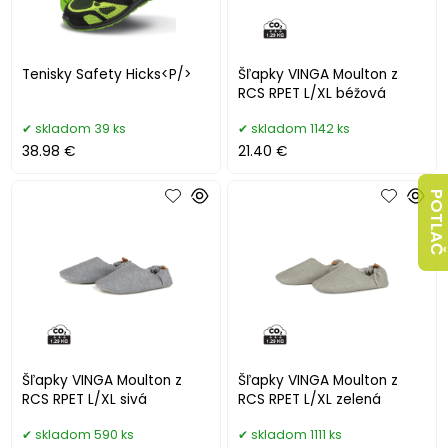
Tenisky Safety Hicks<P/>
Šľapky VINGA Moulton z
RCS RPET L/XL béžová
skladom 39 ks
skladom 1142 ks
38.98 €
21.40 €
POTLAČ
Šľapky VINGA Moulton z
Šľapky VINGA Moulton z
RCS RPET L/XL sivá
RCS RPET L/XL zelená
skladom 590 ks
skladom 1111 ks