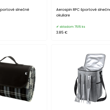
športové slnečné
Aerospin RPC športové slnečn
okuliare
skladom 7515 ks
3.85 €