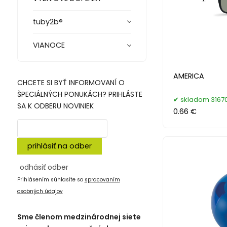
tuby2b®
VIANOCE
AMERICA
CHCETE SI BYŤ INFORMOVANÍ O
ŠPECIÁLNÝCH PONUKÁCH? PRIHLÁSTE
skladom 31670
SA K ODBERU NOVINIEK
0.66 €
prihlásiť na odber
odhásiť odber
Prihlásením súhlasíte so
spracovaním
osobných údajov
Sme členom medzinárodnej siete