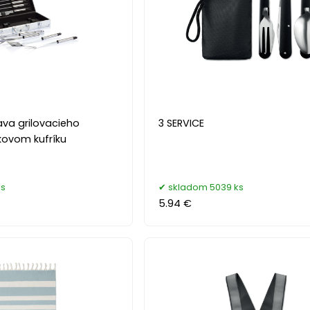
ava grilovacieho
3 SERVICE
íkovom kufríku
ks
skladom 5039 ks
5.94 €