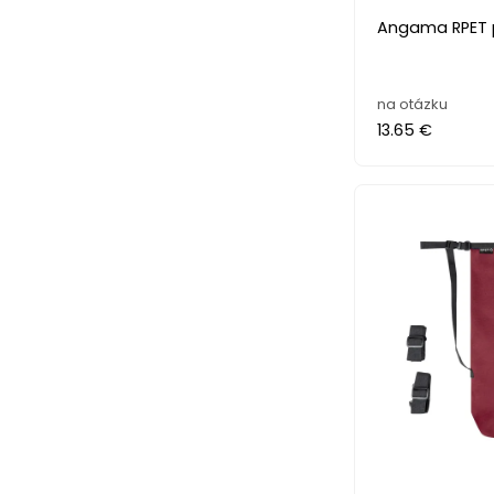
Angama RPET p
na otázku
13.65 €