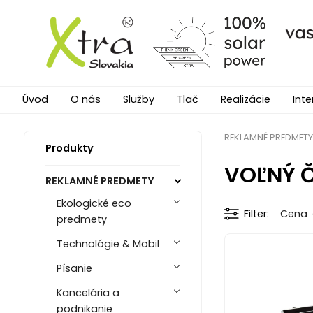
Úvod
O nás
Služby
Tlač
Realizácie
Inte
REKLAMNÉ PREDMETY
Produkty
VOĽNÝ 
REKLAMNÉ PREDMETY
Ekologické eco
Filter
Cena
predmety
Technológie & Mobil
Písanie
Kancelária a
podnikanie