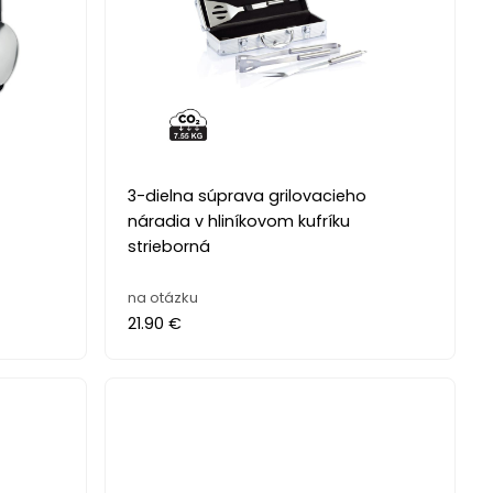
3-dielna súprava grilovacieho
náradia v hliníkovom kufríku
strieborná
na otázku
21.90 €