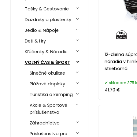
Tašky & Cestovanie
Dáždniky a pláštenky
Jedlo & Nápoje
Deti & Hry
Kľúčenky & Náradie
12-dielna súpr
náradia v hlin
VOĽNÝ ČAS & ŠPORT
strieborná
Slnečné okuliare
skladom 375 
Plážové doplnky
41.70 €
Turistika a kemping
Akcie & Športové
príslušenstvo
Záhradníctvo
Príslušenstvo pre