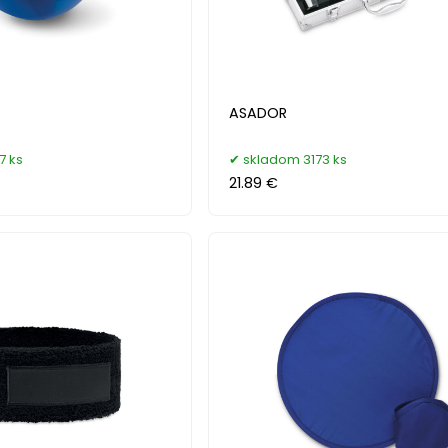
ASADOR
7 ks
skladom 3173 ks
21.89 €