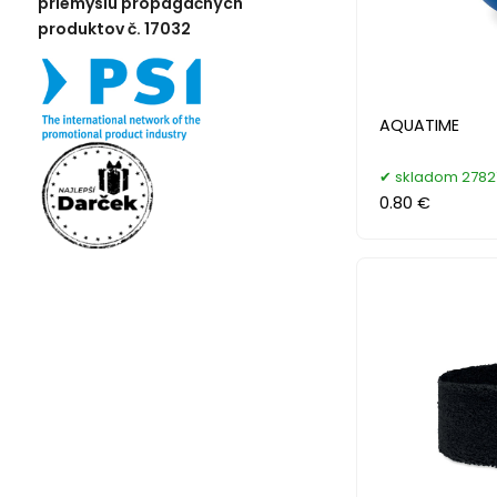
priemyslu propagačných
produktov č. 17032
AQUATIME
skladom 2782
0.80 €