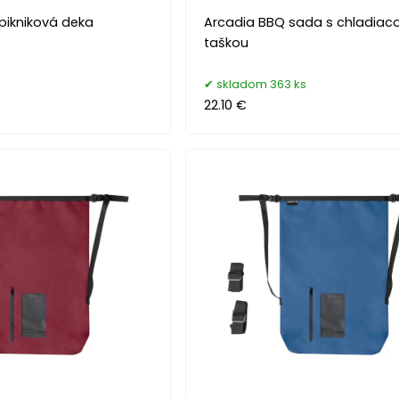
ikniková deka
Arcadia BBQ sada s chladiac
taškou
skladom 363 ks
22.10 €