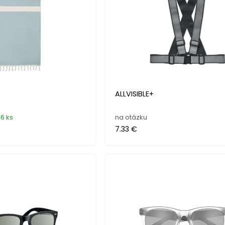
ALLVISIBLE+
6 ks
na otázku
7.33 €