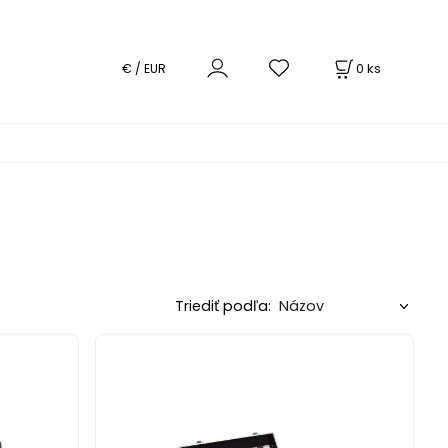
0
ks
€ / EUR
Triediť podľa: