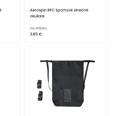
é
Aerospin RPC športové slnečné
okuliare
na otázku
3.85 €