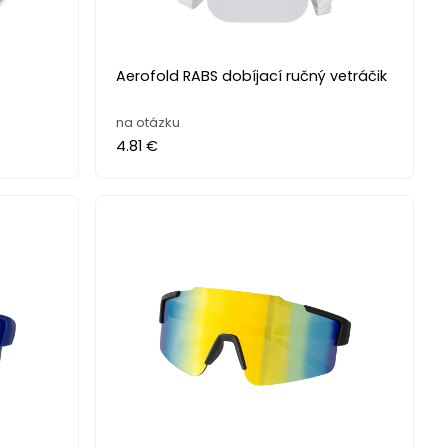
Aerofold RABS dobíjací ručný vetráčik
na otázku
4.81 €