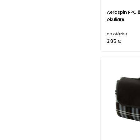
Aerospin RPC 
okuliare
na otázku
3.85 €