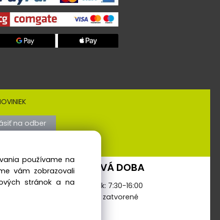
OVINIEK
lásiť na odber
dovania používame na
PREVÁDZKOVÁ DOBA
sme vám zobrazovali
bových stránok a na
Pondelok - Piatok: 7:30-16:00
Sobota-Nedeľa: zatvorené