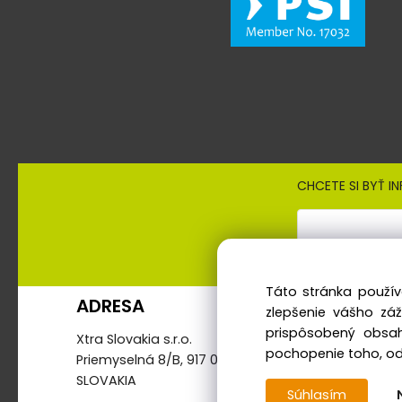
CHCETE SI BYŤ I
Prihlásením súhlasíte
Táto stránka použív
ADRESA
KONT
zlepšenie vášho zá
prispôsobený obsah
Xtra Slovakia s.r.o.
Tel./fax
pochopenie toho, odk
Priemyselná 8/B, 917 01 Trnava
Mobil: +4
SLOVAKIA
E-mail: 
Súhlasím