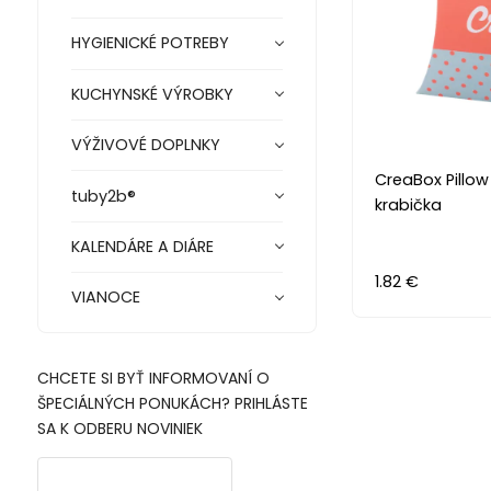
HYGIENICKÉ POTREBY
KUCHYNSKÉ VÝROBKY
VÝŽIVOVÉ DOPLNKY
CreaBox Pillo
tuby2b®
krabička
KALENDÁRE A DIÁRE
1.82 €
VIANOCE
CHCETE SI BYŤ INFORMOVANÍ O
ŠPECIÁLNÝCH PONUKÁCH? PRIHLÁSTE
SA K ODBERU NOVINIEK