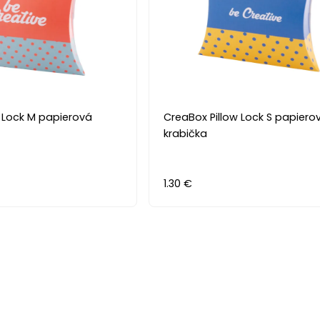
w Lock M papierová
CreaBox Pillow Lock S papiero
krabička
1.30 €