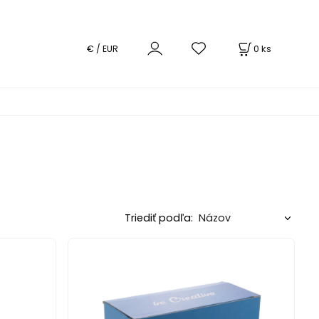
0
ks
€ / EUR
Triediť podľa: