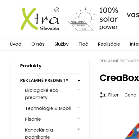
Úvod
O nás
Služby
Tlač
Realizácie
Inte
REKLAMNÉ PREDMETY
Produkty
CreaBox
REKLAMNÉ PREDMETY
Ekologické eco
Filter
Cena
predmety
Technológie & Mobil
Písanie
Kancelária a
podnikanie