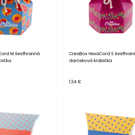
Cord M šesťhranná
CreaBox HexaCord S šesťhran
bička
darčeková krabička
1.24 €