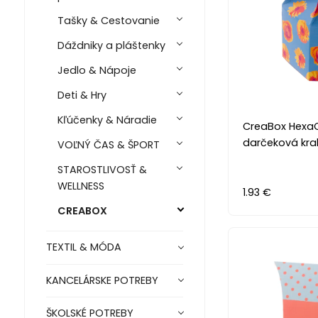
Tašky & Cestovanie
Dáždniky a pláštenky
Jedlo & Nápoje
Deti & Hry
Kľúčenky & Náradie
CreaBox Hexa
darčeková kra
VOĽNÝ ČAS & ŠPORT
STAROSTLIVOSŤ &
WELLNESS
1.93 €
CREABOX
TEXTIL & MÓDA
KANCELÁRSKE POTREBY
ŠKOLSKÉ POTREBY