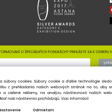
NFORMOVANÍ O ŠPECIÁLNÝCH PONUKÁCH? PRIHLÁSTE SA K ODBERU N
prih
Sign out
 so
spracovaním osobných údajov
a súbory cookies. Súbory cookie a ďalšie technológie sle
AKTY
SOCIÁLNE SIETE:
žitku z prehliadania našich webových stránok na to, aby 
 a cielené reklamy, na analýzu návštevnosti našich we
: +421 33 544 6440
facebook.com/xtraslovakia
iaľ naši návštevníci prichádzajú.
Viac informácií
21 905 417 170
instagram.com/xtraslovakia
info@xtrask.com
Nastavenie
Odmietam