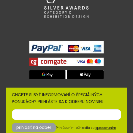
CHCETE SI BYŤ INFORMOVANÍ O ŠPECIÁLNÝCH
PONUKÁCH? PRIHLÁSTE SA K ODBERU NOVINIEK
prihlásiť na odber
Prihlásením súhlasíte so
spracovaním