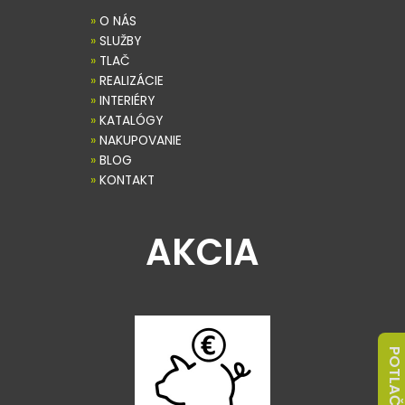
»
O NÁS
»
SLUŽBY
»
TLAČ
»
REALIZÁCIE
»
INTERIÉRY
»
KATALÓGY
»
NAKUPOVANIE
»
BLOG
»
KONTAKT
AKCIA
POTLAČ