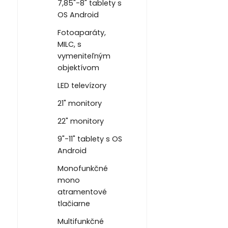
7,85"-8" tablety s
OS Android
Fotoaparáty,
MILC, s
vymeniteľným
objektívom
LED televízory
21" monitory
22" monitory
9"-11" tablety s OS
Android
Monofunkčné
mono
atramentové
tlačiarne
Multifunkčné