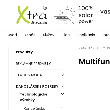
Úvod
O nás
Služby
Tlač
Realizácie
Inte
KANCELÁRSKE POTR
Produkty
Multifu
REKLAMNÉ PREDMETY
TEXTIL & MÓDA
KANCELÁRSKE POTREBY
Technologické
výrobky
Kancelárska