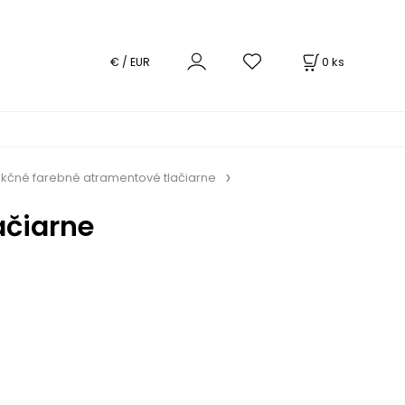
0
ks
€ / EUR
nkčné farebné atramentové tlačiarne
ačiarne