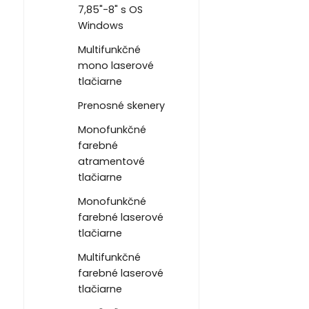
7,85"-8" s OS
Windows
Multifunkčné
mono laserové
tlačiarne
Prenosné skenery
Monofunkčné
farebné
atramentové
tlačiarne
Monofunkčné
farebné laserové
tlačiarne
Multifunkčné
farebné laserové
tlačiarne