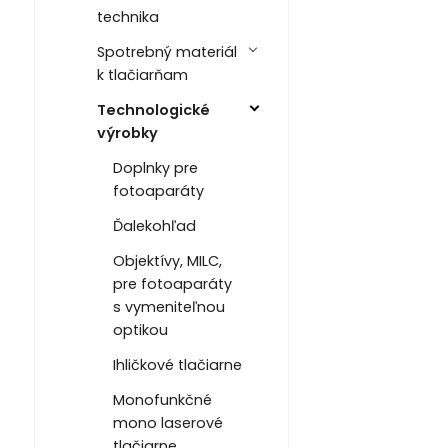
technika
Spotrebný materiál
k tlačiarňam
Technologické
výrobky
Doplnky pre
fotoaparáty
Ďalekohľad
Objektívy, MILC,
pre fotoaparáty
s vymeniteľnou
optikou
Ihličkové tlačiarne
Monofunkčné
mono laserové
tlačiarne