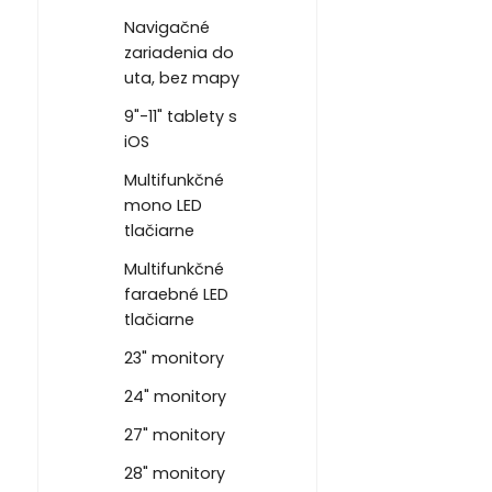
Navigačné
zariadenia do
uta, bez mapy
9"-11" tablety s
iOS
Multifunkčné
mono LED
tlačiarne
Multifunkčné
faraebné LED
tlačiarne
23" monitory
24" monitory
27" monitory
28" monitory