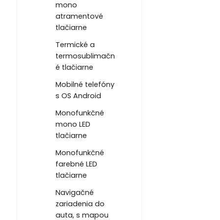
mono
atramentové
tlačiarne
Termické a
termosublimačn
é tlačiarne
Mobilné telefóny
s OS Android
Monofunkčné
mono LED
tlačiarne
Monofunkčné
farebné LED
tlačiarne
Navigačné
zariadenia do
auta, s mapou