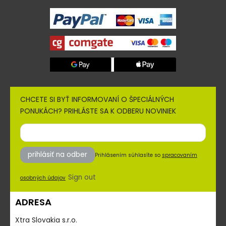
CHCETE SI BYŤ INFORMOVANÍ O ŠPECIÁLNÝCH
PONUKÁCH? PRIHLÁSTE SA K ODBERU NOVINIEK
prihlásiť na odber
Prihlásením súhlasíte so
spracovaním
Sign out
osobných údajov
ADRESA
Xtra Slovakia s.r.o.