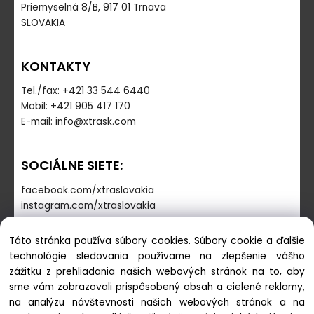
Priemyselná 8/B, 917 01 Trnava
SLOVAKIA
KONTAKTY
Tel./fax: +421 33 544 6440
Mobil: +421 905 417 170
E-mail: info@xtrask.com
SOCIÁLNE SIETE:
facebook.com/xtraslovakia
instagram.com/xtraslovakia
Táto stránka používa súbory cookies. Súbory cookie a ďalšie
PREVÁDZKOVÁ DOBA
technológie sledovania používame na zlepšenie vášho
zážitku z prehliadania našich webových stránok na to, aby
Pondelok - Piatok: 7:30-16:00
sme vám zobrazovali prispôsobený obsah a cielené reklamy,
Sobota-Nedeľa: zatvorené
na analýzu návštevnosti našich webových stránok a na