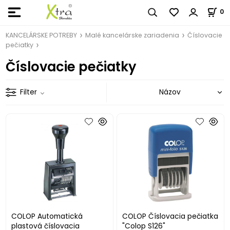
0
KANCELÁRSKE POTREBY
Malé kancelárske zariadenia
Číslovacie
pečiatky
Číslovacie pečiatky
Filter
COLOP Automatická
COLOP Číslovacia pečiatka
plastová číslovacia
"Colop S126"