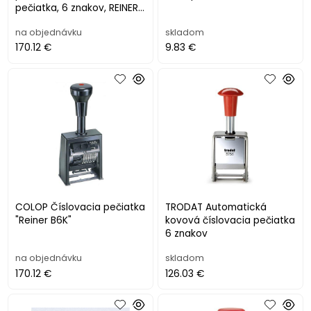
pečiatka, 6 znakov, REINER,
"B6K", Block
na objednávku
skladom
170.12 €
9.83 €
COLOP Číslovacia pečiatka
TRODAT Automatická
"Reiner B6K"
kovová číslovacia pečiatka
6 znakov
na objednávku
skladom
170.12 €
126.03 €