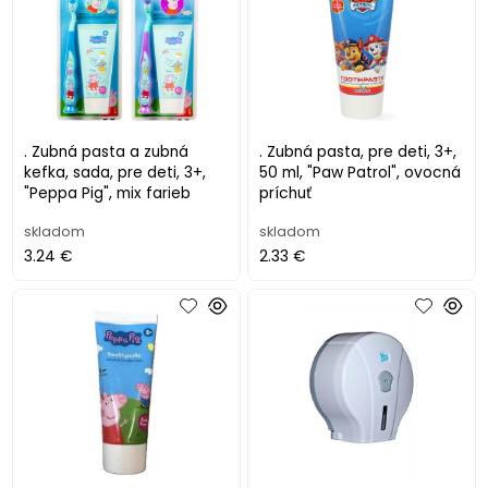
. Zubná pasta a zubná
. Zubná pasta, pre deti, 3+,
kefka, sada, pre deti, 3+,
50 ml, "Paw Patrol", ovocná
"Peppa Pig", mix farieb
príchuť
skladom
skladom
3.24 €
2.33 €