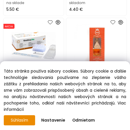
na sklade
skladom
5.50 €
4.40 €
AKCIA
Táto stránka používa súbory cookies. Súbory cookie a ďalšie
Antigénový test ViVaDiag
Autoparfém, dámska vôňa,
technológie sledovania používame na zlepšenie vášho
SARS-CoV-2 Ag Rapid Test
7 ml, MARCO MARTELY
zážitku z prehliadania našich webových stránok na to, aby
25 ks (min. odber 25 ks a
"Coco"
sme vám zobrazovali prispôsobený obsah a cielené reklamy,
násobky)
na analýzu návštevnosti našich webových stránok a na
skladom 135 ks
skladom
pochopenie toho, odkiaľ naši návštevníci prichádzajú.
Viac
2.48 €
3.36 €
informácií
Súhlasím
Nastavenie
Odmietam