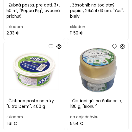
. Zubná pasta, pre deti, 3+,
. Zásobník na toaletný
50 ml, "Peppa Pig", ovocná
papier, 26x24x13 cm, "Yes",
príchuť
biely
skladom
skladom
2.33 €
11.50 €
. Čistiaca pasta na ruky
. Čistiaci gél na čalúnenie,
"Ultra Derm", 400 g
180 g, "Bionur"
skladom
na objednávku
1.61 €
5.54 €