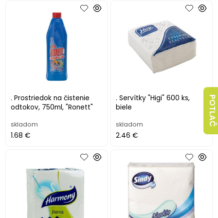
. Prostriedok na čistenie
. Servítky "Higi" 600 ks,
POTLAČ
odtokov, 750ml, "Ronett"
biele
skladom
skladom
1.68 €
2.46 €