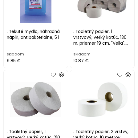
. Tekuté mydlo, náhradná
. Toaletný papier, 1
náplň, antibakteriálne, 5 l
vrstvový, veľký kotúč, 130
m, priemer 19 cm, "Vella",
prírodný
skladom
skladom
9.85 €
10.87 €
. Toaletný papier, 1
. Toaletný papier, 2 vrstvy,
vrstvový, veľký kotúč, 210
veľký kotúč, 10 metrov,