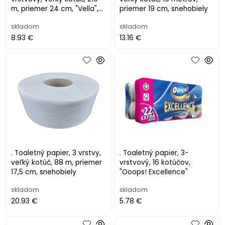
m, priemer 24 cm, "Vella",
priemer 19 cm, snehobiely
prírodný
skladom
skladom
8.93 €
13.16 €
. Toaletný papier, 3 vrstvy,
. Toaletný papier, 3-
veľký kotúč, 88 m, priemer
vrstvový, 16 kotúčov,
17,5 cm, snehobiely
"Ooops! Excellence"
skladom
skladom
20.93 €
5.78 €