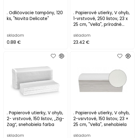
. Odličovacie tampóny, 120
. Papierové utierky, V ohyb,
ks, "Novita Delicate"
1-vrstvové, 250 listov, 23 x
25 cm, "Vella", prírodné
(natúr)
skladom
skladom
0.88 €
23.42 €
. Papierové utierky, V ohyb,
. Papierové utierky, V ohyb,
2- vrstvové, 150 listov, „Zig-
2-vsrvtové, 150 listov, 23 ×
Zag“, snehobiela farba
25 cm, "Vella", snehobiela
skladom
skladom