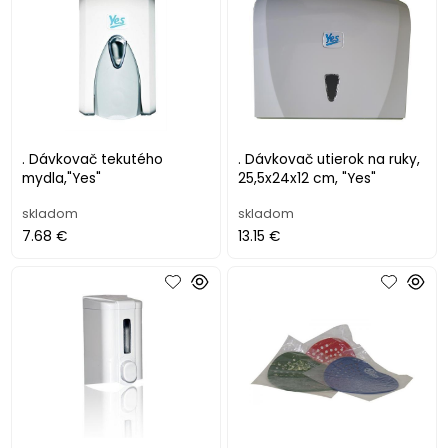
. Dávkovač tekutého
. Dávkovač utierok na ruky,
mydla,"Yes"
25,5x24x12 cm, "Yes"
skladom
skladom
7.68 €
13.15 €