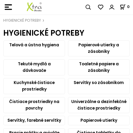
0
HYGIENICKÉ POTREBY
HYGIENICKÉ POTREBY
Telová a ústna hygiena
Papierové utierky a
zásobníky
Tekuté mydlá a
Toaletné papiere a
dávkovače
zásobníky
Kuchynské čistiace
Servítky so zásobníkom
prostriedky
Čistiace prostriedky na
Univerzálne a dezinfekčné
povrchy
čistiace prostriedky
Servítky, farebné servítky
Papierové utierky
Pracie prášky a aviváže
Čistiace tabletky do