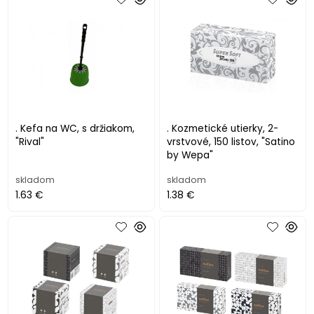
. Kefa na WC, s držiakom,
. Kozmetické utierky, 2-
"Rival"
vrstvové, 150 listov, "Satino
by Wepa"
skladom
skladom
1.63 €
1.38 €