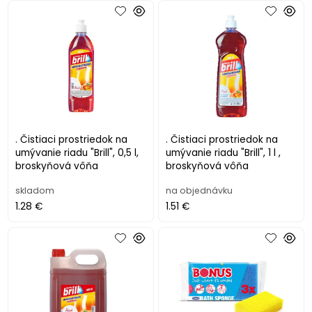
. Čistiaci prostriedok na
. Čistiaci prostriedok na
umývanie riadu "Brill", 0,5 l,
umývanie riadu "Brill", 1 l ,
broskyňová vôňa
broskyňová vôňa
skladom
na objednávku
1.28 €
1.51 €