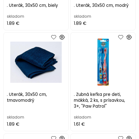
. Uterák, 30x50 cm, biely
. Uterák, 30x50 cm, modrý
skladom
skladom
1.89 €
1.89 €
. Uterák, 30x50 cm,
. Zubná kefka pre deti,
tmavomodrý
mäkká, 2 ks, s prísavkou,
3+, "Paw Patrol"
skladom
skladom
1.89 €
1.61 €