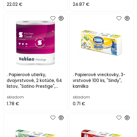
22.02 €
24.87 €
. Papierové utierky,
. Papierové vreckovky, 3-
dvojvrstvové, 2 kotúče, 64
vrstvové 100 ks, "Sindy",
listov, "Satino Prestige",
kamilka
biele
skladom
skladom
1.78 €
0.71 €