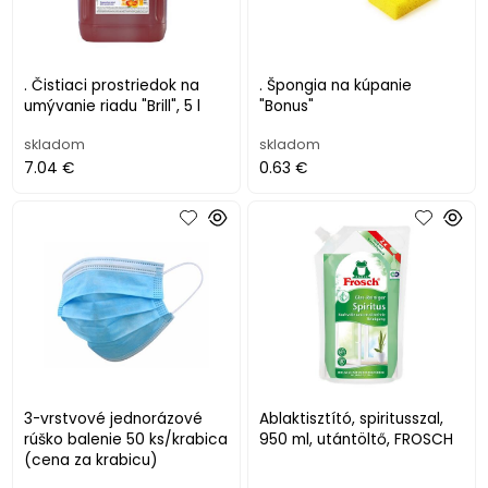
. Čistiaci prostriedok na
. Špongia na kúpanie
umývanie riadu "Brill", 5 l
"Bonus"
skladom
skladom
7.04 €
0.63 €
3-vrstvové jednorázové
Ablaktisztító, spiritusszal,
rúško balenie 50 ks/krabica
950 ml, utántöltő, FROSCH
(cena za krabicu)