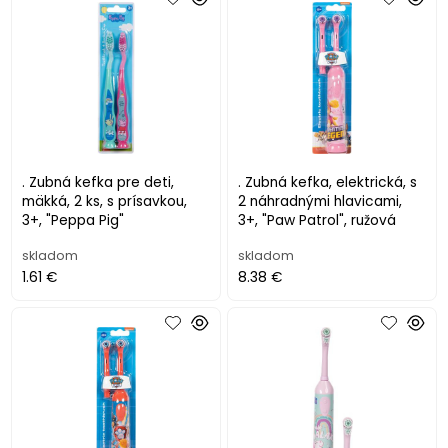
. Zubná kefka pre deti,
. Zubná kefka, elektrická, s
mäkká, 2 ks, s prísavkou,
2 náhradnými hlavicami,
3+, "Peppa Pig"
3+, "Paw Patrol", ružová
skladom
skladom
1.61 €
8.38 €