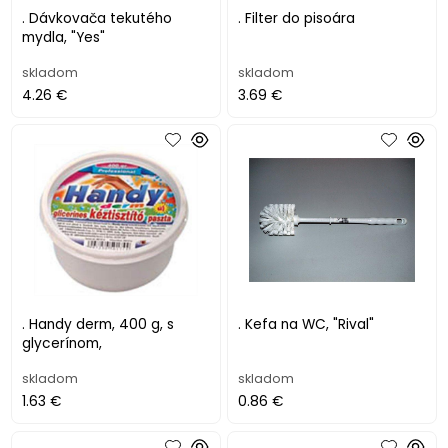
. Dávkovača tekutého
. Filter do pisoára
mydla, "Yes"
skladom
skladom
4.26 €
3.69 €
. Handy derm, 400 g, s
. Kefa na WC, "Rival"
glycerínom,
skladom
skladom
1.63 €
0.86 €