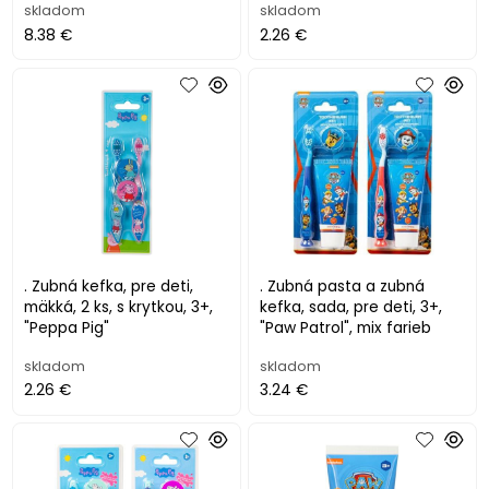
skladom
skladom
8.38 €
2.26 €
. Zubná kefka, pre deti,
. Zubná pasta a zubná
mäkká, 2 ks, s krytkou, 3+,
kefka, sada, pre deti, 3+,
"Peppa Pig"
"Paw Patrol", mix farieb
skladom
skladom
2.26 €
3.24 €