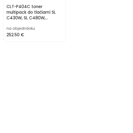
CLT-P404C toner
multipack do tlačiarní SL
C430W, SL C480W,
SAMSUNG b+c+m+y, 1,5k +
na objednávku
3x1k
252.50 €