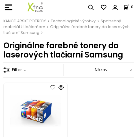
0
KANCELÁRSKE POTREBY
Technologické výrobky
Spotrebný
materiál k tlačiarňam
Originálne farebné tonery do laserových
tlačiarní Samsung
Originálne farebné tonery do
laserových tlačiarní Samsung
Filter