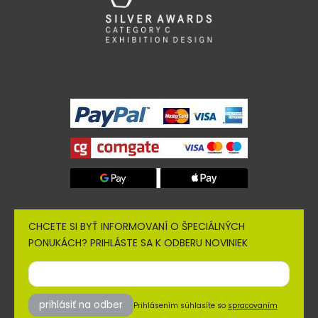
CHCETE SI BYŤ INFORMOVANÍ O ŠPECIÁLNÝCH
PONUKÁCH? PRIHLÁSTE SA K ODBERU NOVINIEK
prihlásiť na odber
Prihlásením súhlasíte so
spracovaním