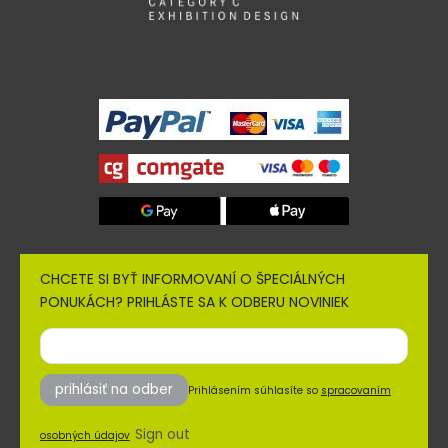
CHCETE SI BYŤ INFORMOVANÍ O ŠPECIÁLNÝCH
PONUKÁCH? PRIHLÁSTE SA K ODBERU NOVINIEK
prihlásiť na odber
Prihlásením súhlasíte so
spracovaním
Sign out
osobných údajov