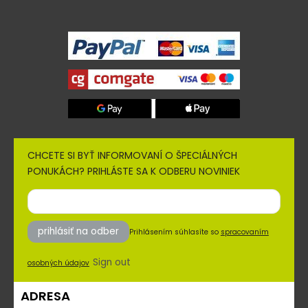
CHCETE SI BYŤ INFORMOVANÍ O ŠPECIÁLNÝCH
PONUKÁCH? PRIHLÁSTE SA K ODBERU NOVINIEK
prihlásiť na odber
Prihlásením súhlasíte so
spracovaním
Sign out
osobných údajov
ADRESA