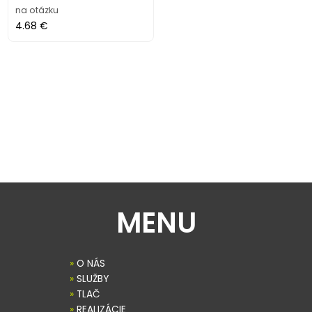
na otázku
4.68 €
MENU
»
O NÁS
»
SLUŽBY
»
TLAČ
»
REALIZÁCIE