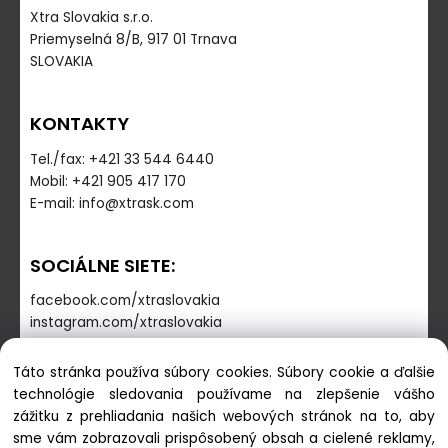
Xtra Slovakia s.r.o.
Priemyselná 8/B, 917 01 Trnava
SLOVAKIA
KONTAKTY
Tel./fax: +421 33 544 6440
Mobil: +421 905 417 170
E-mail: info@xtrask.com
SOCIÁLNE SIETE:
facebook.com/xtraslovakia
instagram.com/xtraslovakia
Táto stránka používa súbory cookies. Súbory cookie a ďalšie
PREVÁDZKOVÁ DOBA
technológie sledovania používame na zlepšenie vášho
zážitku z prehliadania našich webových stránok na to, aby
Pondelok - Piatok: 7:30-16:00
sme vám zobrazovali prispôsobený obsah a cielené reklamy,
Sobota-Nedeľa: zatvorené