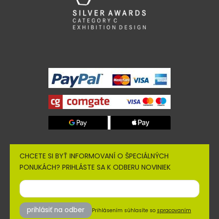
CHCETE SI BYŤ INFORMOVANÍ O ŠPECIÁLNÝCH
PONUKÁCH? PRIHLÁSTE SA K ODBERU NOVINIEK
prihlásiť na odber
Prihlásením súhlasíte so
spracovaním