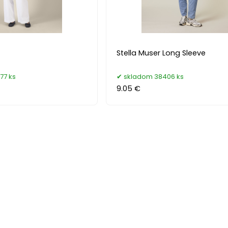
Stella Muser Long Sleeve
77 ks
skladom 38406 ks
9.05 €