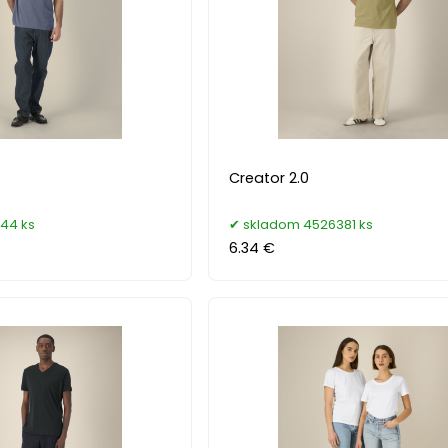
Creator 2.0
44 ks
skladom 4526381 ks
6.34 €