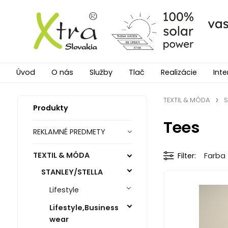
Úvod
O nás
Služby
Tlač
Realizácie
Inte
TEXTIL & MÓDA
S
Produkty
Tees
REKLAMNÉ PREDMETY
TEXTIL & MÓDA
Filter
Farba
STANLEY/STELLA
Lifestyle
Lifestyle,Business
wear