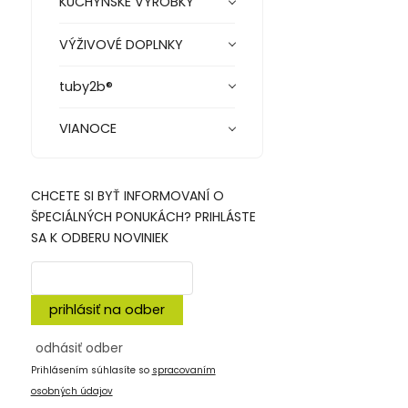
KUCHYNSKÉ VÝROBKY
VÝŽIVOVÉ DOPLNKY
tuby2b®
VIANOCE
CHCETE SI BYŤ INFORMOVANÍ O
ŠPECIÁLNÝCH PONUKÁCH? PRIHLÁSTE
SA K ODBERU NOVINIEK
prihlásiť na odber
odhásiť odber
Prihlásením súhlasíte so
spracovaním
osobných údajov