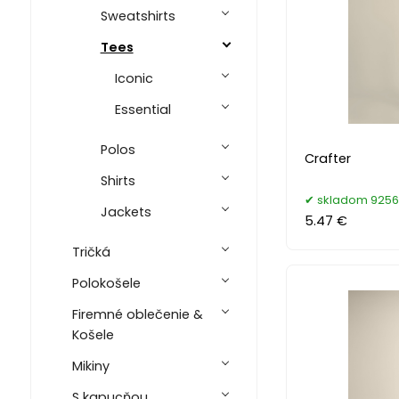
Sweatshirts
Tees
Iconic
Essential
Polos
Crafter
Shirts
skladom 9256
Jackets
5.47 €
Tričká
Polokošele
Firemné oblečenie &
Košele
Mikiny
S kapucňou