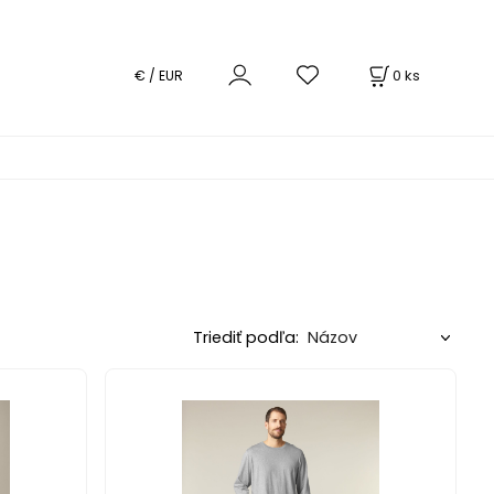
0
ks
€ / EUR
Triediť podľa: