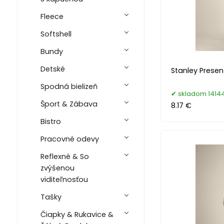
Fleece
Softshell
Bundy
Detské
Stanley Presen
Spodná bielizeň
skladom 14144
Šport & Zábava
8.17 €
Bistro
Pracovné odevy
Reflexné & So
zvýšenou
viditeľnosťou
Tašky
Čiapky & Rukavice &