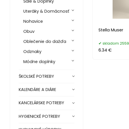
Šále & Doplnky
Uteráky & Domácnosť
Nohavice
Stella Muser
Obuv
Oblečenie do dažďa
skladom 2559
6.34 €
Odznaky
Módne doplnky
ŠKOLSKÉ POTREBY
KALENDÁRE A DIÁRE
KANCELÁRSKE POTREBY
HYGIENICKÉ POTREBY