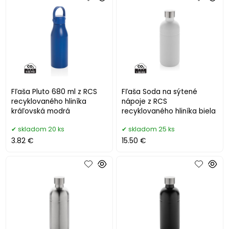
Fľaša Pluto 680 ml z RCS
Fľaša Soda na sýtené
recyklovaného hliníka
nápoje z RCS
kráľovská modrá
recyklovaného hliníka biela
skladom 20 ks
skladom 25 ks
3.82 €
15.50 €