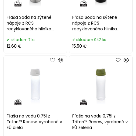
Fľaša Soda na sýtené
Fľaša Soda na sýtené
nápoje z RCS
nápoje z RCS
recyklovaného hliníka
recyklovaného hliníka
strieborná
čierna
skladom 7 ks
skladom 942 ks
12.60 €
15.50 €
Fľaša na vodu 0,75l z
Fľaša na vodu 0,75l z
Tritan™ Renew, vyrobené v
Tritan™ Renew, vyrobené v
EÚ biela
EÚ zelená