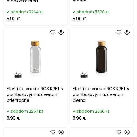
madlom čierna
modrá
skladom 9264 ks
skladom 5528 ks
5.90 €
5.90 €
Fľaša na vodu z RCS RPET s
Fľaša na vodu z RCS RPET s
bambusovým uzáverom
bambusovým uzáverom
priehľadné
čierna
skladom 2267 ks
skladom 2836 ks
5.90 €
5.90 €