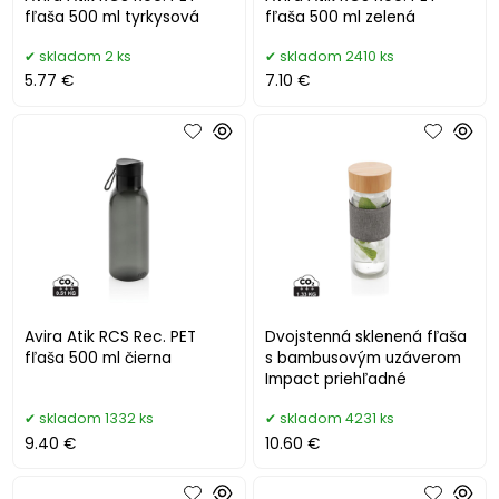
fľaša 500 ml tyrkysová
fľaša 500 ml zelená
skladom 2 ks
skladom 2410 ks
5.77 €
7.10 €
Avira Atik RCS Rec. PET
Dvojstenná sklenená fľaša
fľaša 500 ml čierna
s bambusovým uzáverom
Impact priehľadné
skladom 1332 ks
skladom 4231 ks
9.40 €
10.60 €