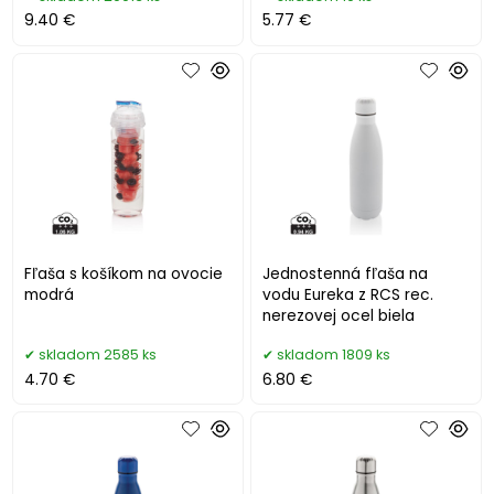
9.40 €
5.77 €
Fľaša s košíkom na ovocie
Jednostenná fľaša na
modrá
vodu Eureka z RCS rec.
nerezovej ocel biela
skladom 2585 ks
skladom 1809 ks
4.70 €
6.80 €