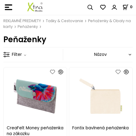
0
REKLAMNÉ PREDMETY
Tašky & Cestovanie
Peňaženky & Obaly na
karty
Peňaženky
Peňaženky
Filter
CreaFelt Money peňaženka
Fontix bavlnená peňaženka
na zákazku