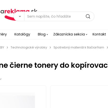
riéry
Katalógy
Blog
Zákaznícka sekcia
Kontakt
EBY
Technologické výrobky
Spotrebný materiál k tlačiarňam
ne čierne tonery do kopírova