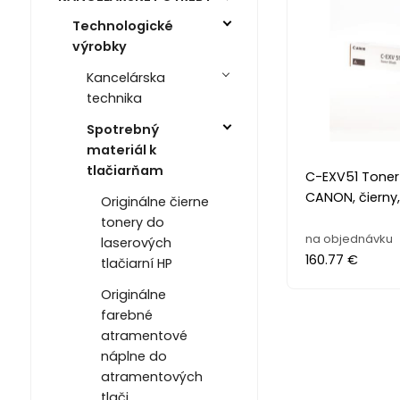
Technologické
výrobky
Kancelárska
technika
Spotrebný
materiál k
tlačiarňam
C-EXV51 Toner 
CANON, čierny,
Originálne čierne
tonery do
na objednávku
laserových
160.77 €
tlačiarní HP
Originálne
farebné
atramentové
náplne do
atramentových
tlači