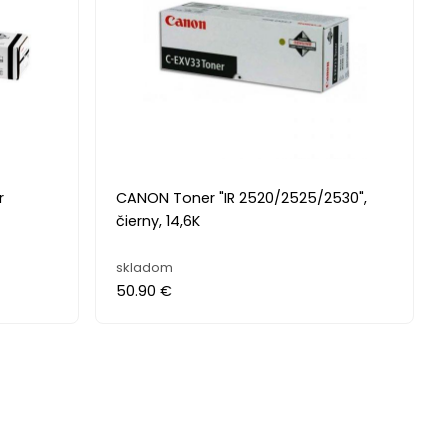
r
CANON Toner "IR 2520/2525/2530",
čierny, 14,6K
skladom
50.90 €