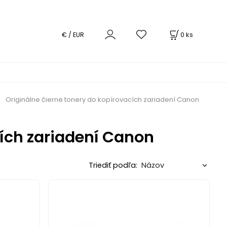
0
ks
€ / EUR
Originálne čierne tonery do kopírovacích zariadení Canon
cích zariadení Canon
Triediť podľa: