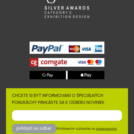
CHCETE SI BYŤ INFORMOVANÍ O ŠPECIÁLNÝCH
PONUKÁCH? PRIHLÁSTE SA K ODBERU NOVINIEK
prihlásiť na odber
Prihlásením súhlasíte so
spracovaním