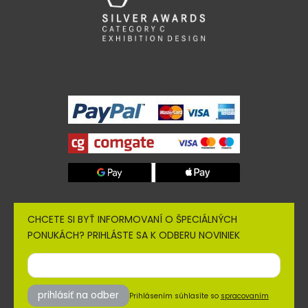
CHCETE SI BYŤ INFORMOVANÍ O ŠPECIÁLNÝCH
PONUKÁCH? PRIHLÁSTE SA K ODBERU NOVINIEK
prihlásiť na odber
Prihlásením súhlasíte so
spracovaním