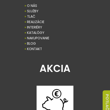
»
O NÁS
»
SLUŽBY
»
TLAČ
»
REALIZÁCIE
»
INTERIÉRY
»
KATALÓGY
»
NAKUPOVANIE
»
BLOG
»
KONTAKT
AKCIA
POTLAČ