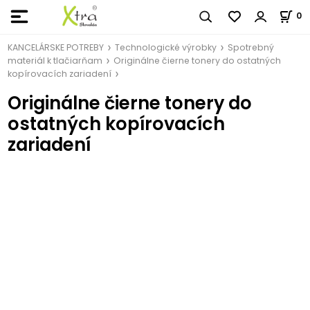
0
KANCELÁRSKE POTREBY
Technologické výrobky
Spotrebný
materiál k tlačiarňam
Originálne čierne tonery do ostatných
kopírovacích zariadení
Originálne čierne tonery do
ostatných kopírovacích
zariadení