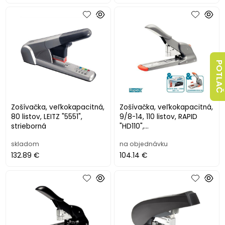
POTLAČ
Zošívačka, veľkokapacitná,
Zošívačka, veľkokapacitná,
80 listov, LEITZ "5551",
9/8-14, 110 listov, RAPID
strieborná
"HD110",
strieborná/oranžová
skladom
na objednávku
132.89 €
104.14 €