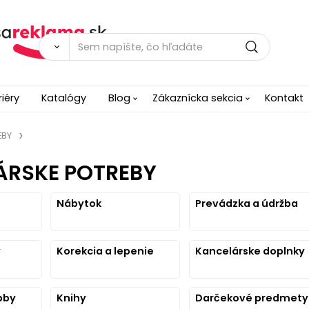
riéry
Katalógy
Blog
Zákaznícka sekcia
Kontakt
EBY
ÁRSKE POTREBY
Nábytok
Prevádzka a údržba
y
Korekcia a lepenie
Kancelárske doplnky
bby
Knihy
Darčekové predmety