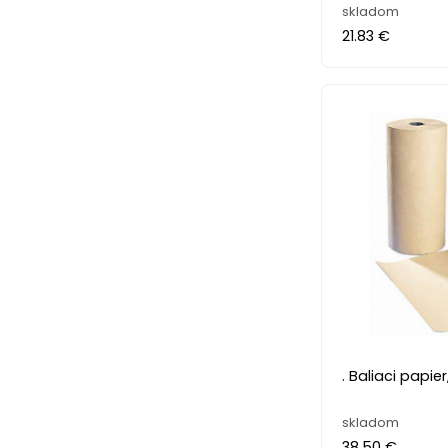
skladom
21.83 €
. Baliaci papier
skladom
38.50 €