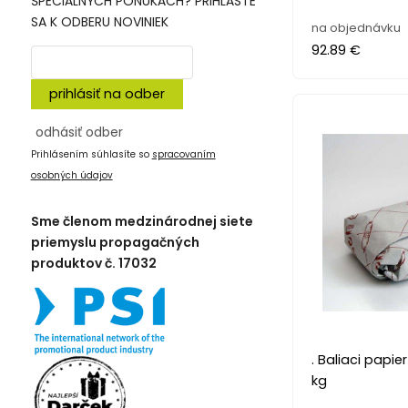
ŠPECIÁLNÝCH PONUKÁCH? PRIHLÁSTE
SA K ODBERU NOVINIEK
na objednávku
92.89 €
prihlásiť na odber
odhásiť odber
Prihlásením súhlasíte so
spracovaním
osobných údajov
Sme členom medzinárodnej siete
priemyslu propagačných
produktov č. 17032
. Baliaci papi
kg