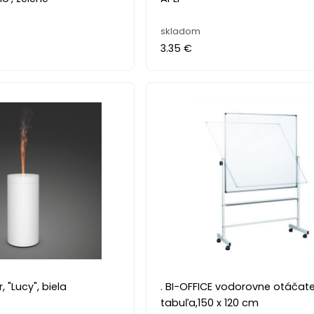
skladom
3.35 €
, "Lucy", biela
. BI-OFFICE vodorovne otáčat
tabuľa,150 x 120 cm