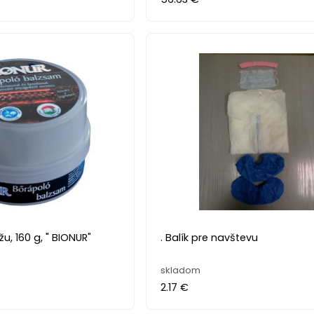
u, 160 g, " BIONUR"
. Balík pre navštevu
skladom
2.17 €