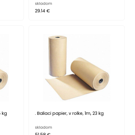
skladom
29.14 €
5 kg
. Baliaci papier, v rolke, 1m, 23 kg
skladom
51.58 €