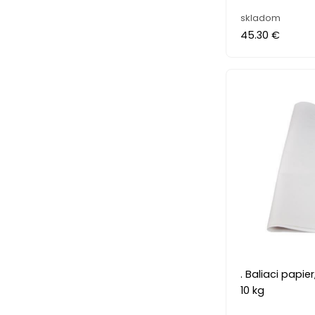
skladom
45.30 €
. Baliaci papie
10 kg