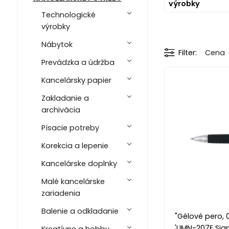
výrobky
Technologické
výrobky
Nábytok
Filter
Cena
Prevádzka a údržba
Kancelársky papier
Zakladanie a
archivácia
Písacie potreby
Korekcia a lepenie
Kancelárske doplnky
Malé kancelárske
zariadenia
Balenie a odkladanie
"Gélové pero, 
'UMN-207E Sign
Kreatívne a hobby