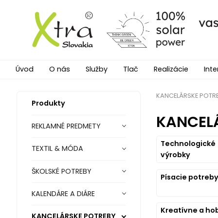
Úvod
O nás
Služby
Tlač
Realizácie
Inte
KANCELÁRSKE POTR
Produkty
KANCEL
REKLAMNÉ PREDMETY
Technologické
TEXTIL & MÓDA
výrobky
ŠKOLSKÉ POTREBY
Písacie potreb
KALENDÁRE A DIÁRE
Kreatívne a ho
KANCELÁRSKE POTREBY