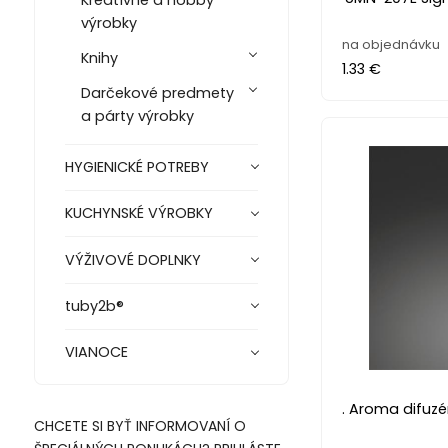
výrobky
na objednávku
Knihy
1.33 €
Darčekové predmety
a párty výrobky
HYGIENICKÉ POTREBY
KUCHYNSKÉ VÝROBKY
VÝŽIVOVÉ DOPLNKY
tuby2b®
VIANOCE
. Aroma difuzér
CHCETE SI BYŤ INFORMOVANÍ O