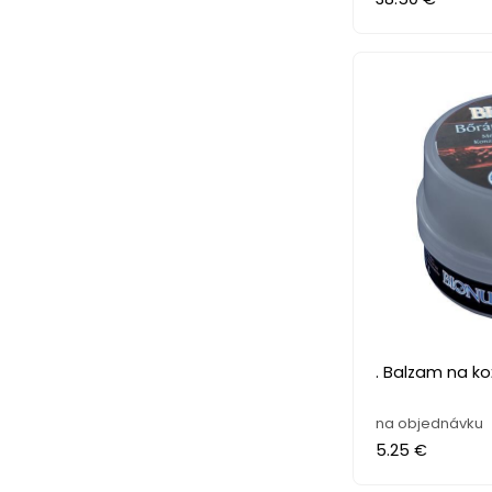
. Balzam na kož
na objednávku
5.25 €