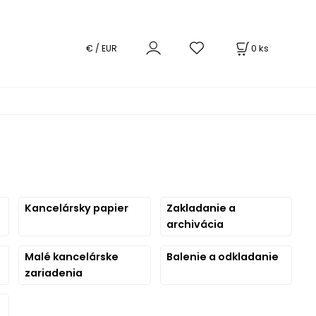
0
ks
€ / EUR
Kancelársky papier
Zakladanie a
archivácia
Malé kancelárske
Balenie a odkladanie
zariadenia