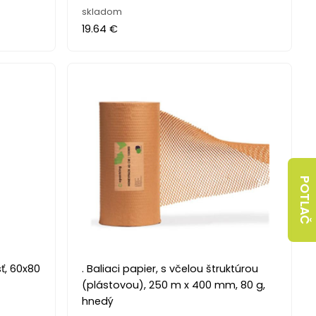
skladom
19.64 €
POTLAČ
ť, 60x80
. Baliaci papier, s včelou štruktúrou
(plástovou), 250 m x 400 mm, 80 g,
hnedý